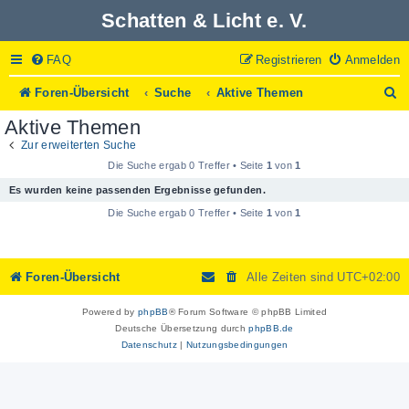
Schatten & Licht e. V.
FAQ
Registrieren
Anmelden
S
Foren-Übersicht
Suche
Aktive Themen
u
Aktive Themen
c
h
Zur erweiterten Suche
e
Die Suche ergab 0 Treffer • Seite
1
von
1
Es wurden keine passenden Ergebnisse gefunden.
Die Suche ergab 0 Treffer • Seite
1
von
1
Foren-Übersicht
Alle Zeiten sind
UTC+02:00
Powered by
phpBB
® Forum Software © phpBB Limited
Deutsche Übersetzung durch
phpBB.de
Datenschutz
|
Nutzungsbedingungen