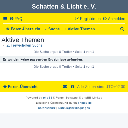
Schatten & Licht e. V.
FAQ
Registrieren
Anmelden
S
Foren-Übersicht
Suche
Aktive Themen
u
Aktive Themen
c
h
Zur erweiterten Suche
e
Die Suche ergab 0 Treffer • Seite
1
von
1
Es wurden keine passenden Ergebnisse gefunden.
Die Suche ergab 0 Treffer • Seite
1
von
1
Foren-Übersicht
Alle Zeiten sind
UTC+02:00
Powered by
phpBB
® Forum Software © phpBB Limited
Deutsche Übersetzung durch
phpBB.de
Datenschutz
|
Nutzungsbedingungen