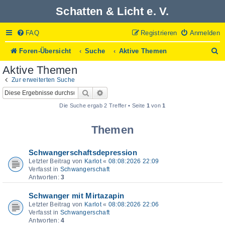
Schatten & Licht e. V.
FAQ
Registrieren
Anmelden
S
Foren-Übersicht
Suche
Aktive Themen
u
Aktive Themen
c
h
Zur erweiterten Suche
e
Suche
Erweiterte Suche
Die Suche ergab 2 Treffer • Seite
1
von
1
Themen
Schwangerschaftsdepression
Letzter Beitrag von
Karlot
«
08:08:2026 22:09
Verfasst in
Schwangerschaft
Antworten:
3
Schwanger mit Mirtazapin
Letzter Beitrag von
Karlot
«
08:08:2026 22:06
Verfasst in
Schwangerschaft
Antworten:
4