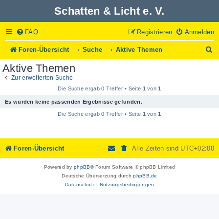
Schatten & Licht e. V.
FAQ
Registrieren
Anmelden
S
Foren-Übersicht
Suche
Aktive Themen
u
Aktive Themen
c
h
Zur erweiterten Suche
e
Die Suche ergab 0 Treffer • Seite
1
von
1
Es wurden keine passenden Ergebnisse gefunden.
Die Suche ergab 0 Treffer • Seite
1
von
1
Foren-Übersicht
Alle Zeiten sind
UTC+02:00
Powered by
phpBB
® Forum Software © phpBB Limited
Deutsche Übersetzung durch
phpBB.de
Datenschutz
|
Nutzungsbedingungen