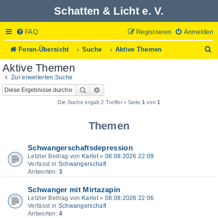
Schatten & Licht e. V.
FAQ
Registrieren
Anmelden
S
Foren-Übersicht
Suche
Aktive Themen
u
Aktive Themen
c
h
Zur erweiterten Suche
e
Suche
Erweiterte Suche
Die Suche ergab 2 Treffer • Seite
1
von
1
Themen
Schwangerschaftsdepression
Letzter Beitrag von
Karlot
«
08:08:2026 22:09
Verfasst in
Schwangerschaft
Antworten:
3
Schwanger mit Mirtazapin
Letzter Beitrag von
Karlot
«
08:08:2026 22:06
Verfasst in
Schwangerschaft
Antworten:
4