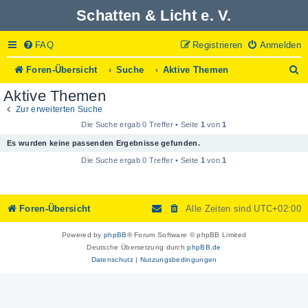
Schatten & Licht e. V.
FAQ
Registrieren
Anmelden
S
Foren-Übersicht
Suche
Aktive Themen
u
Aktive Themen
c
h
Zur erweiterten Suche
e
Die Suche ergab 0 Treffer • Seite
1
von
1
Es wurden keine passenden Ergebnisse gefunden.
Die Suche ergab 0 Treffer • Seite
1
von
1
Foren-Übersicht
Alle Zeiten sind
UTC+02:00
Powered by
phpBB
® Forum Software © phpBB Limited
Deutsche Übersetzung durch
phpBB.de
Datenschutz
|
Nutzungsbedingungen