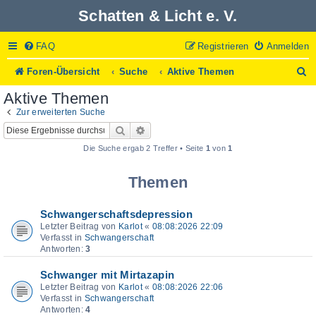
Schatten & Licht e. V.
FAQ
Registrieren
Anmelden
S
Foren-Übersicht
Suche
Aktive Themen
u
Aktive Themen
c
h
Zur erweiterten Suche
e
Suche
Erweiterte Suche
Die Suche ergab 2 Treffer • Seite
1
von
1
Themen
Schwangerschaftsdepression
Letzter Beitrag von
Karlot
«
08:08:2026 22:09
Verfasst in
Schwangerschaft
Antworten:
3
Schwanger mit Mirtazapin
Letzter Beitrag von
Karlot
«
08:08:2026 22:06
Verfasst in
Schwangerschaft
Antworten:
4