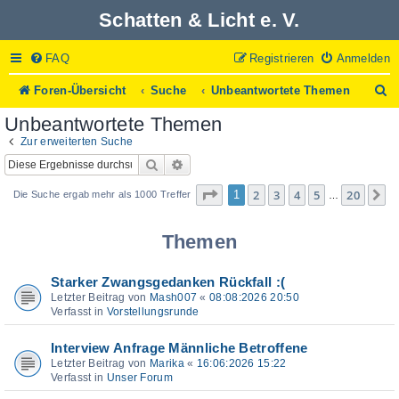
Schatten & Licht e. V.
FAQ
Registrieren
Anmelden
S
Foren-Übersicht
Suche
Unbeantwortete Themen
u
Unbeantwortete Themen
c
h
Zur erweiterten Suche
e
Suche
Erweiterte Suche
Seite
1
von
20
2
3
4
5
20
1
N
Die Suche ergab mehr als 1000 Treffer
…
Themen
Starker Zwangsgedanken Rückfall :(
Letzter Beitrag von
Mash007
«
08:08:2026 20:50
Verfasst in
Vorstellungsrunde
Interview Anfrage Männliche Betroffene
Letzter Beitrag von
Marika
«
16:06:2026 15:22
Verfasst in
Unser Forum