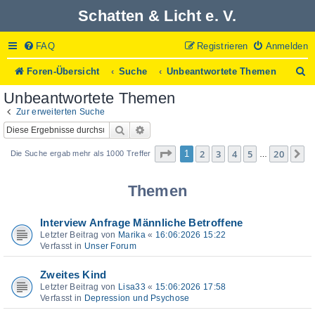
Schatten & Licht e. V.
FAQ
Registrieren
Anmelden
S
Foren-Übersicht
Suche
Unbeantwortete Themen
u
Unbeantwortete Themen
c
h
Zur erweiterten Suche
e
Suche
Erweiterte Suche
Seite
1
von
20
2
3
4
5
20
1
N
Die Suche ergab mehr als 1000 Treffer
…
Themen
Interview Anfrage Männliche Betroffene
Letzter Beitrag von
Marika
«
16:06:2026 15:22
Verfasst in
Unser Forum
Zweites Kind
Letzter Beitrag von
Lisa33
«
15:06:2026 17:58
Verfasst in
Depression und Psychose