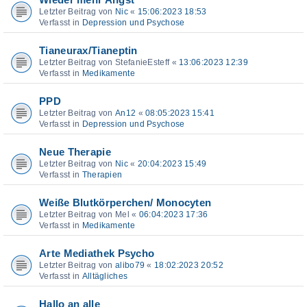
Wieder mehr Angst
Letzter Beitrag von
Nic
«
15:06:2023 18:53
Verfasst in
Depression und Psychose
Tianeurax/Tianeptin
Letzter Beitrag von
StefanieEsteff
«
13:06:2023 12:39
Verfasst in
Medikamente
PPD
Letzter Beitrag von
An12
«
08:05:2023 15:41
Verfasst in
Depression und Psychose
Neue Therapie
Letzter Beitrag von
Nic
«
20:04:2023 15:49
Verfasst in
Therapien
Weiße Blutkörperchen/ Monocyten
Letzter Beitrag von
Mel
«
06:04:2023 17:36
Verfasst in
Medikamente
Arte Mediathek Psycho
Letzter Beitrag von
alibo79
«
18:02:2023 20:52
Verfasst in
Alltägliches
Hallo an alle