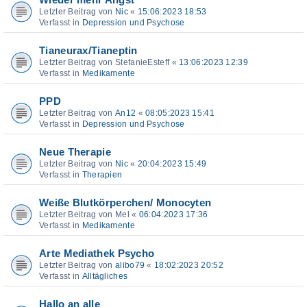
Wieder mehr Angst
Letzter Beitrag von
Nic
«
15:06:2023 18:53
Verfasst in
Depression und Psychose
Tianeurax/Tianeptin
Letzter Beitrag von
StefanieEsteff
«
13:06:2023 12:39
Verfasst in
Medikamente
PPD
Letzter Beitrag von
An12
«
08:05:2023 15:41
Verfasst in
Depression und Psychose
Neue Therapie
Letzter Beitrag von
Nic
«
20:04:2023 15:49
Verfasst in
Therapien
Weiße Blutkörperchen/ Monocyten
Letzter Beitrag von
Mel
«
06:04:2023 17:36
Verfasst in
Medikamente
Arte Mediathek Psycho
Letzter Beitrag von
alibo79
«
18:02:2023 20:52
Verfasst in
Alltägliches
Hallo an alle