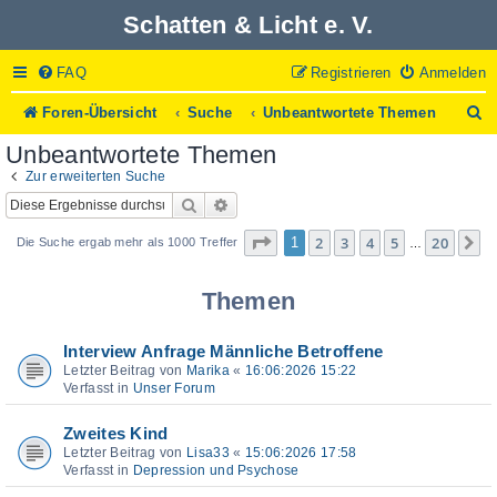
Schatten & Licht e. V.
FAQ
Registrieren
Anmelden
S
Foren-Übersicht
Suche
Unbeantwortete Themen
u
Unbeantwortete Themen
c
h
Zur erweiterten Suche
e
Suche
Erweiterte Suche
Seite
1
von
20
2
3
4
5
20
1
N
Die Suche ergab mehr als 1000 Treffer
…
Themen
Interview Anfrage Männliche Betroffene
Letzter Beitrag von
Marika
«
16:06:2026 15:22
Verfasst in
Unser Forum
Zweites Kind
Letzter Beitrag von
Lisa33
«
15:06:2026 17:58
Verfasst in
Depression und Psychose