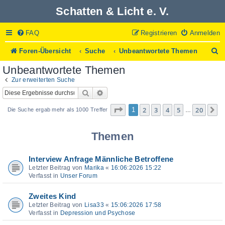
Schatten & Licht e. V.
FAQ
Registrieren
Anmelden
S
Foren-Übersicht
Suche
Unbeantwortete Themen
u
Unbeantwortete Themen
c
h
Zur erweiterten Suche
e
Suche
Erweiterte Suche
Seite
1
von
20
2
3
4
5
20
1
N
Die Suche ergab mehr als 1000 Treffer
…
Themen
Interview Anfrage Männliche Betroffene
Letzter Beitrag von
Marika
«
16:06:2026 15:22
Verfasst in
Unser Forum
Zweites Kind
Letzter Beitrag von
Lisa33
«
15:06:2026 17:58
Verfasst in
Depression und Psychose