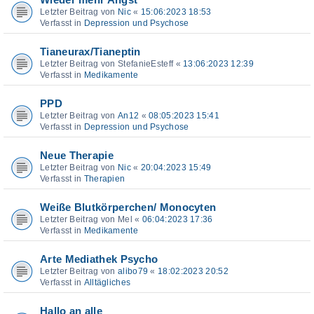
Wieder mehr Angst
Letzter Beitrag von
Nic
«
15:06:2023 18:53
Verfasst in
Depression und Psychose
Tianeurax/Tianeptin
Letzter Beitrag von
StefanieEsteff
«
13:06:2023 12:39
Verfasst in
Medikamente
PPD
Letzter Beitrag von
An12
«
08:05:2023 15:41
Verfasst in
Depression und Psychose
Neue Therapie
Letzter Beitrag von
Nic
«
20:04:2023 15:49
Verfasst in
Therapien
Weiße Blutkörperchen/ Monocyten
Letzter Beitrag von
Mel
«
06:04:2023 17:36
Verfasst in
Medikamente
Arte Mediathek Psycho
Letzter Beitrag von
alibo79
«
18:02:2023 20:52
Verfasst in
Alltägliches
Hallo an alle