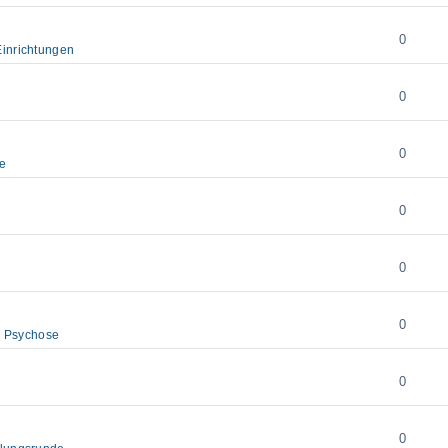
0
Einrichtungen
0
0
e
0
0
0
d Psychose
0
0