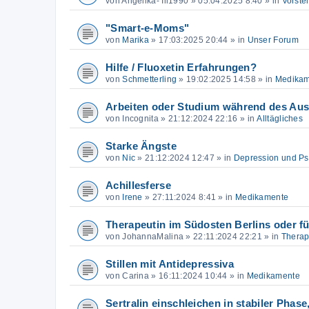
von
Angelika- Ill1990
»
05:04:2025 8:40
» in
Vorste
"Smart-e-Moms"
von
Marika
»
17:03:2025 20:44
» in
Unser Forum
Hilfe / Fluoxetin Erfahrungen?
von
Schmetterling
»
19:02:2025 14:58
» in
Medikam
Arbeiten oder Studium während des Aus
von
Incognita
»
21:12:2024 22:16
» in
Alltägliches
Starke Ängste
von
Nic
»
21:12:2024 12:47
» in
Depression und P
Achillesferse
von
Irene
»
27:11:2024 8:41
» in
Medikamente
Therapeutin im Südosten Berlins oder fü
von
JohannaMalina
»
22:11:2024 22:21
» in
Therap
Stillen mit Antidepressiva
von
Carina
»
16:11:2024 10:44
» in
Medikamente
Sertralin einschleichen in stabiler Pha