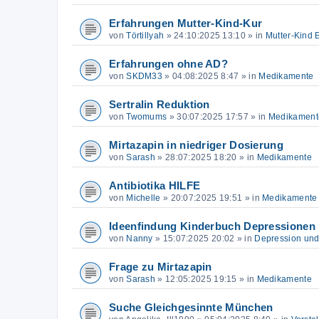
Erfahrungen Mutter-Kind-Kur
von
Törtillyah
»
24:10:2025 13:10
» in
Mutter-Kind 
Erfahrungen ohne AD?
von
SKDM33
»
04:08:2025 8:47
» in
Medikamente
Sertralin Reduktion
von
Twomums
»
30:07:2025 17:57
» in
Medikament
Mirtazapin in niedriger Dosierung
von
Sarash
»
28:07:2025 18:20
» in
Medikamente
Antibiotika HILFE
von
Michelle
»
20:07:2025 19:51
» in
Medikamente
Ideenfindung Kinderbuch Depressionen
von
Nanny
»
15:07:2025 20:02
» in
Depression un
Frage zu Mirtazapin
von
Sarash
»
12:05:2025 19:15
» in
Medikamente
Suche Gleichgesinnte München