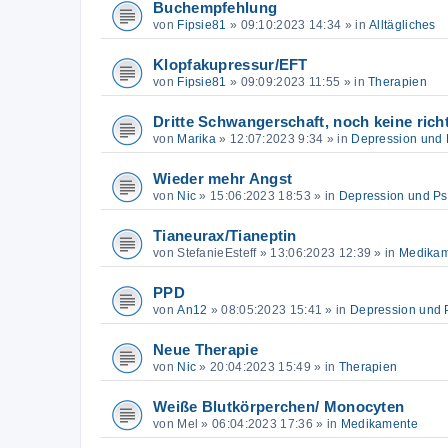
Buchempfehlung
von
Fipsie81
»
09:10:2023 14:34
» in
Alltägliches
Klopfakupressur/EFT
von
Fipsie81
»
09:09:2023 11:55
» in
Therapien
Dritte Schwangerschaft, noch keine rich
von
Marika
»
12:07:2023 9:34
» in
Depression und
Wieder mehr Angst
von
Nic
»
15:06:2023 18:53
» in
Depression und P
Tianeurax/Tianeptin
von
StefanieEsteff
»
13:06:2023 12:39
» in
Medika
PPD
von
An12
»
08:05:2023 15:41
» in
Depression und 
Neue Therapie
von
Nic
»
20:04:2023 15:49
» in
Therapien
Weiße Blutkörperchen/ Monocyten
von
Mel
»
06:04:2023 17:36
» in
Medikamente