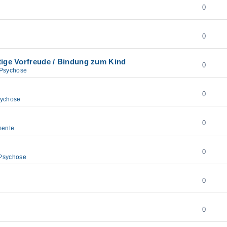
0
0
tige Vorfreude / Bindung zum Kind
0
 Psychose
0
sychose
0
mente
0
Psychose
0
0