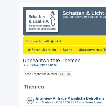
Schatten & Licht 
Eine bundesweite Selbsthilfe-O
Schnellzugriff
FAQ
Foren-Übersicht
Suche
Unbeantwortete 
Unbeantwortete Themen
Zur erweiterten Suche
Suche
Erweiterte Suche
Themen
Interview Anfrage Männliche Betroffene
von
Marika
»
16:06:2026 15:22
» in
Unser Forum