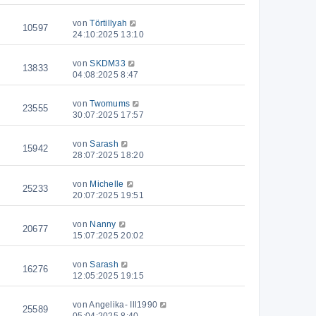
von
Törtillyah
10597
24:10:2025 13:10
von
SKDM33
13833
04:08:2025 8:47
von
Twomums
23555
30:07:2025 17:57
von
Sarash
15942
28:07:2025 18:20
von
Michelle
25233
20:07:2025 19:51
von
Nanny
20677
15:07:2025 20:02
von
Sarash
16276
12:05:2025 19:15
von
Angelika- Ill1990
25589