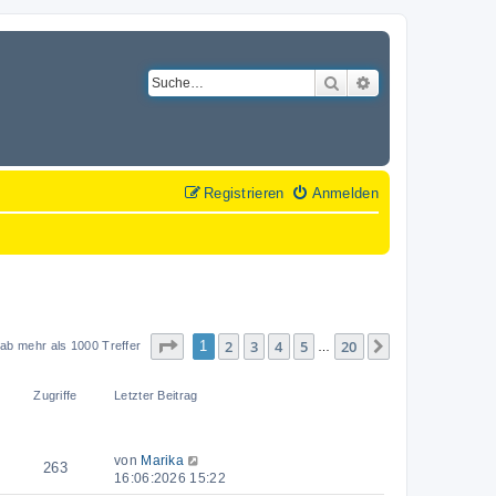
Suche
Erweiterte Suche
Registrieren
Anmelden
Seite
1
von
20
2
3
4
5
20
1
Nächste
ab mehr als 1000 Treffer
…
Zugriffe
Letzter Beitrag
von
Marika
263
16:06:2026 15:22