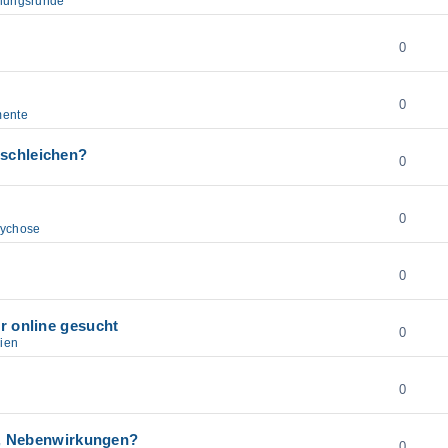
llungsrunde
0
0
ente
schleichen?
0
0
sychose
0
r online gesucht
0
ien
0
se, Nebenwirkungen?
0