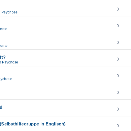
0
d Psychose
0
ente
0
ente
ft?
0
d Psychose
0
sychose
0
od
0
(Selbsthilfegruppe in Englisch)
0