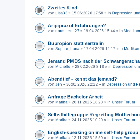
Zweites Kind
von
Lisa33
»
15:06:2026 17:58
» in
Depression un
Aripiprazol Erfahrungen?
von
nordstern_27
»
19:04:2026 15:44
» in
Medikam
Bupropion statt sertralin
von
Sophie_Lana
»
17:04:2026 12:17
» in
Medikam
Jemand PMDS nach der Schwangerscha
von
Michelle
»
28:02:2026 8:18
» in
Depression un
Abendtief - kennt das jemand?
von
Jen
»
30:01:2026 22:22
» in
Depression und P
Anfrage Bachelor Arbeit
von
Marika
»
26:11:2025 18:28
» in
Unser Forum
Selbsthilfegruppe Regretting Motherho
von
Marika
»
24:11:2025 10:29
» in
Unser Forum
English-speaking online self-help group 
von
Marika
»
12:11:2025 15:50
» in
Unser Forum