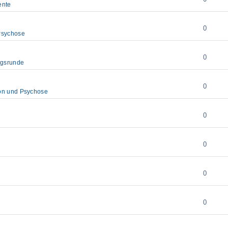
ente
0
Psychose
0
ngsrunde
0
on und Psychose
0
0
0
0