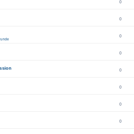
0
0
0
runde
0
ssion
0
0
0
0