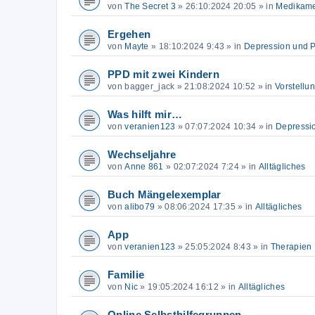
von
The Secret 3
»
26:10:2024 20:05
» in
Medikam
Ergehen
von
Mayte
»
18:10:2024 9:43
» in
Depression und 
PPD mit zwei Kindern
von
bagger_jack
»
21:08:2024 10:52
» in
Vorstellu
Was hilft mir…
von
veranien123
»
07:07:2024 10:34
» in
Depressi
Wechseljahre
von
Anne 861
»
02:07:2024 7:24
» in
Alltägliches
Buch Mängelexemplar
von
alibo79
»
08:06:2024 17:35
» in
Alltägliches
App
von
veranien123
»
25:05:2024 8:43
» in
Therapien
Familie
von
Nic
»
19:05:2024 16:12
» in
Alltägliches