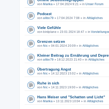
Online Selbsthilfegruppen
von
Marika
»
17:04:2024 9:21
» in
Unser Forum
Podcast
von
alibo79
»
17:04:2024 7:08
» in
Alltägliches
Viele Gefühle
von
birdplane
»
23:01:2024 18:47
» in
Vorstellungs
Grenzen setzen
von
Nic
»
04:01:2024 20:09
» in
Alltägliches
Kleiner Beitrag zu Ernährung und Depre
von
alibo79
»
18:12:2023 21:40
» in
Alltägliches
Übertragung Angst
von
Nic
»
14:12:2023 15:02
» in
Alltägliches
Ruhe in sich
von
Nic
»
14:11:2023 19:00
» in
Alltägliches
Hans Meiser und "Schatten und Licht"
von
Marika
»
13:11:2023 10:04
» in
Alltägliches