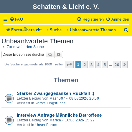
Schatten & Licht e. V.
FAQ
Registrieren
Anmelden
S
Foren-Übersicht
Suche
Unbeantwortete Themen
u
Unbeantwortete Themen
c
h
Zur erweiterten Suche
e
Suche
Erweiterte Suche
Seite
1
von
20
2
3
4
5
20
1
N
Die Suche ergab mehr als 1000 Treffer
…
Themen
Starker Zwangsgedanken Rückfall :(
Letzter Beitrag von
Mash007
«
08:08:2026 20:50
Verfasst in
Vorstellungsrunde
Interview Anfrage Männliche Betroffene
Letzter Beitrag von
Marika
«
16:06:2026 15:22
Verfasst in
Unser Forum