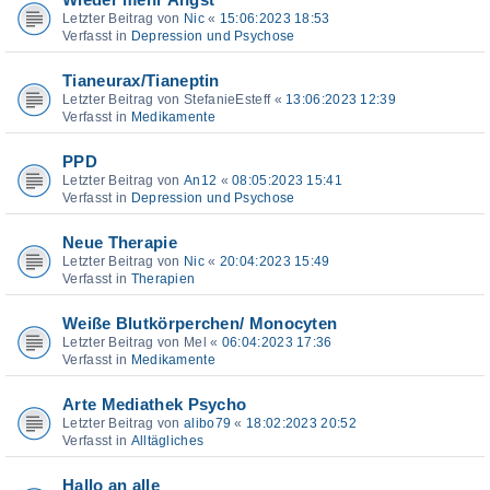
Wieder mehr Angst
Letzter Beitrag von
Nic
«
15:06:2023 18:53
Verfasst in
Depression und Psychose
Tianeurax/Tianeptin
Letzter Beitrag von
StefanieEsteff
«
13:06:2023 12:39
Verfasst in
Medikamente
PPD
Letzter Beitrag von
An12
«
08:05:2023 15:41
Verfasst in
Depression und Psychose
Neue Therapie
Letzter Beitrag von
Nic
«
20:04:2023 15:49
Verfasst in
Therapien
Weiße Blutkörperchen/ Monocyten
Letzter Beitrag von
Mel
«
06:04:2023 17:36
Verfasst in
Medikamente
Arte Mediathek Psycho
Letzter Beitrag von
alibo79
«
18:02:2023 20:52
Verfasst in
Alltägliches
Hallo an alle