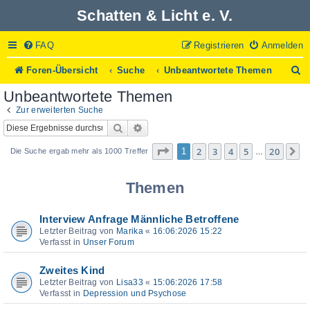
Schatten & Licht e. V.
FAQ
Registrieren
Anmelden
S
Foren-Übersicht
Suche
Unbeantwortete Themen
u
Unbeantwortete Themen
c
h
Zur erweiterten Suche
e
Suche
Erweiterte Suche
Seite
1
von
20
2
3
4
5
20
1
N
Die Suche ergab mehr als 1000 Treffer
…
Themen
Interview Anfrage Männliche Betroffene
Letzter Beitrag von
Marika
«
16:06:2026 15:22
Verfasst in
Unser Forum
Zweites Kind
Letzter Beitrag von
Lisa33
«
15:06:2026 17:58
Verfasst in
Depression und Psychose