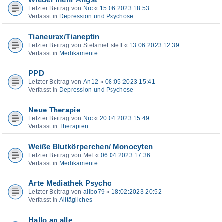
Wieder mehr Angst
Letzter Beitrag von
Nic
«
15:06:2023 18:53
Verfasst in
Depression und Psychose
Tianeurax/Tianeptin
Letzter Beitrag von
StefanieEsteff
«
13:06:2023 12:39
Verfasst in
Medikamente
PPD
Letzter Beitrag von
An12
«
08:05:2023 15:41
Verfasst in
Depression und Psychose
Neue Therapie
Letzter Beitrag von
Nic
«
20:04:2023 15:49
Verfasst in
Therapien
Weiße Blutkörperchen/ Monocyten
Letzter Beitrag von
Mel
«
06:04:2023 17:36
Verfasst in
Medikamente
Arte Mediathek Psycho
Letzter Beitrag von
alibo79
«
18:02:2023 20:52
Verfasst in
Alltägliches
Hallo an alle