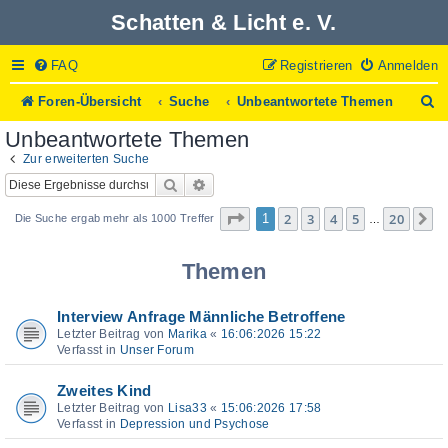
Schatten & Licht e. V.
FAQ
Registrieren
Anmelden
S
Foren-Übersicht
Suche
Unbeantwortete Themen
u
Unbeantwortete Themen
c
h
Zur erweiterten Suche
e
Suche
Erweiterte Suche
Seite
1
von
20
2
3
4
5
20
1
N
Die Suche ergab mehr als 1000 Treffer
…
Themen
Interview Anfrage Männliche Betroffene
Letzter Beitrag von
Marika
«
16:06:2026 15:22
Verfasst in
Unser Forum
Zweites Kind
Letzter Beitrag von
Lisa33
«
15:06:2026 17:58
Verfasst in
Depression und Psychose