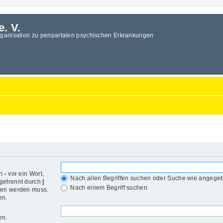
e. V.
rganisation zu peripartalen psychischen Erkrankungen
in
-
vor ein Wort,
Nach allen Begriffen suchen oder Suche wie angeg
getrennt durch
|
Nach einem Begriff suchen
den werden muss.
en.
en.