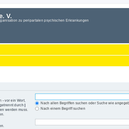
e. V.
rganisation zu peripartalen psychischen Erkrankungen
in
-
vor ein Wort,
Nach allen Begriffen suchen oder Suche wie angeg
getrennt durch
|
Nach einem Begriff suchen
den werden muss.
en.
en.