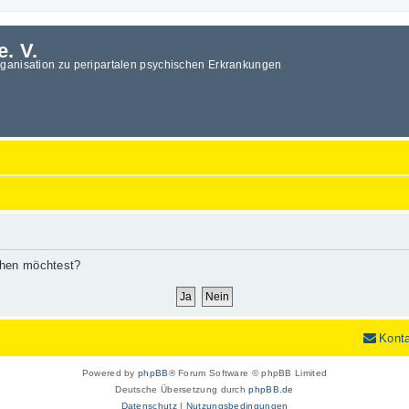
e. V.
rganisation zu peripartalen psychischen Erkrankungen
schen möchtest?
Kont
Powered by
phpBB
® Forum Software © phpBB Limited
Deutsche Übersetzung durch
phpBB.de
Datenschutz
|
Nutzungsbedingungen