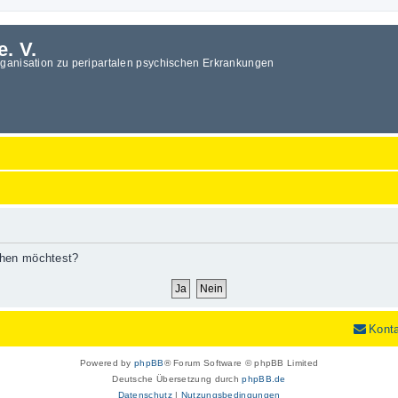
e. V.
rganisation zu peripartalen psychischen Erkrankungen
schen möchtest?
Kont
Powered by
phpBB
® Forum Software © phpBB Limited
Deutsche Übersetzung durch
phpBB.de
Datenschutz
|
Nutzungsbedingungen