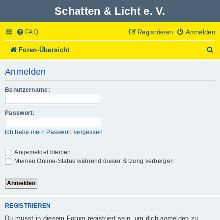
Schatten & Licht e. V.
FAQ
Registrieren
Anmelden
S
Foren-Übersicht
u
c
Anmelden
h
e
Benutzername:
Passwort:
Ich habe mein Passwort vergessen
Angemeldet bleiben
Meinen Online-Status während dieser Sitzung verbergen
REGISTRIEREN
Du musst in diesem Forum registriert sein, um dich anmelden zu