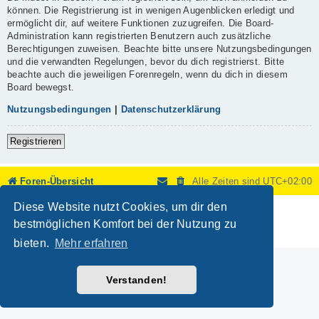
können. Die Registrierung ist in wenigen Augenblicken erledigt und
ermöglicht dir, auf weitere Funktionen zuzugreifen. Die Board-
Administration kann registrierten Benutzern auch zusätzliche
Berechtigungen zuweisen. Beachte bitte unsere Nutzungsbedingungen
und die verwandten Regelungen, bevor du dich registrierst. Bitte
beachte auch die jeweiligen Forenregeln, wenn du dich in diesem
Board bewegst.
Nutzungsbedingungen
|
Datenschutzerklärung
Registrieren
Foren-Übersicht
Alle Zeiten sind
UTC+02:00
Diese Website nutzt Cookies, um dir den
Powered by
phpBB
® Forum Software © phpBB Limited
Deutsche Übersetzung durch
phpBB.de
bestmöglichen Komfort bei der Nutzung zu
Datenschutz
|
Nutzungsbedingungen
bieten.
Mehr erfahren
Verstanden!