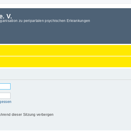
e. V.
rganisation zu peripartalen psychischen Erkrankungen
rgessen
hrend dieser Sitzung verbergen