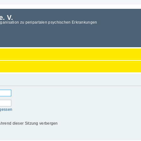
e. V.
rganisation zu peripartalen psychischen Erkrankungen
rgessen
hrend dieser Sitzung verbergen