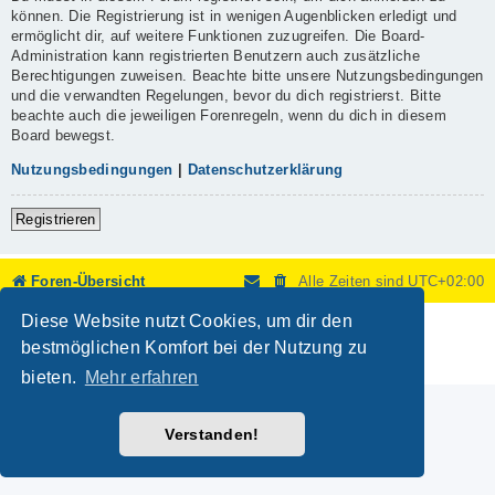
können. Die Registrierung ist in wenigen Augenblicken erledigt und
ermöglicht dir, auf weitere Funktionen zuzugreifen. Die Board-
Administration kann registrierten Benutzern auch zusätzliche
Berechtigungen zuweisen. Beachte bitte unsere Nutzungsbedingungen
und die verwandten Regelungen, bevor du dich registrierst. Bitte
beachte auch die jeweiligen Forenregeln, wenn du dich in diesem
Board bewegst.
Nutzungsbedingungen
|
Datenschutzerklärung
Registrieren
Foren-Übersicht
Alle Zeiten sind
UTC+02:00
Diese Website nutzt Cookies, um dir den
Powered by
phpBB
® Forum Software © phpBB Limited
Deutsche Übersetzung durch
phpBB.de
bestmöglichen Komfort bei der Nutzung zu
Datenschutz
|
Nutzungsbedingungen
bieten.
Mehr erfahren
Verstanden!