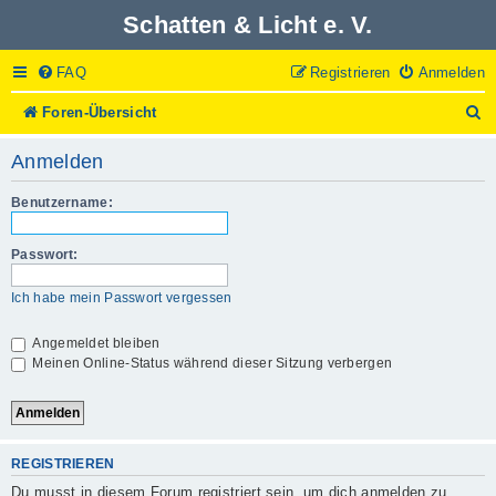
Schatten & Licht e. V.
FAQ
Registrieren
Anmelden
S
Foren-Übersicht
u
c
Anmelden
h
e
Benutzername:
Passwort:
Ich habe mein Passwort vergessen
Angemeldet bleiben
Meinen Online-Status während dieser Sitzung verbergen
REGISTRIEREN
Du musst in diesem Forum registriert sein, um dich anmelden zu