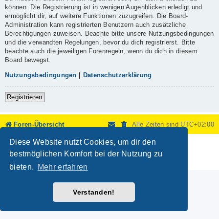
können. Die Registrierung ist in wenigen Augenblicken erledigt und
ermöglicht dir, auf weitere Funktionen zuzugreifen. Die Board-
Administration kann registrierten Benutzern auch zusätzliche
Berechtigungen zuweisen. Beachte bitte unsere Nutzungsbedingungen
und die verwandten Regelungen, bevor du dich registrierst. Bitte
beachte auch die jeweiligen Forenregeln, wenn du dich in diesem
Board bewegst.
Nutzungsbedingungen
|
Datenschutzerklärung
Registrieren
Foren-Übersicht
Alle Zeiten sind
UTC+02:00
Diese Website nutzt Cookies, um dir den
Powered by
phpBB
® Forum Software © phpBB Limited
Deutsche Übersetzung durch
phpBB.de
bestmöglichen Komfort bei der Nutzung zu
Datenschutz
|
Nutzungsbedingungen
bieten.
Mehr erfahren
Verstanden!