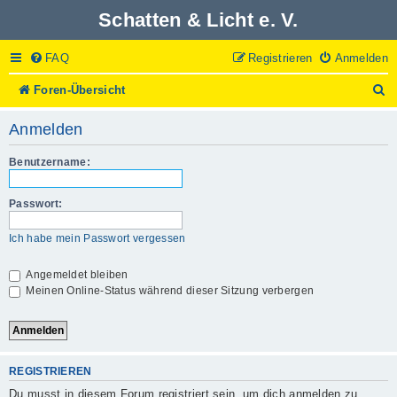
Schatten & Licht e. V.
FAQ
Registrieren
Anmelden
S
Foren-Übersicht
u
c
Anmelden
h
e
Benutzername:
Passwort:
Ich habe mein Passwort vergessen
Angemeldet bleiben
Meinen Online-Status während dieser Sitzung verbergen
REGISTRIEREN
Du musst in diesem Forum registriert sein, um dich anmelden zu