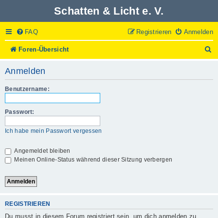
Schatten & Licht e. V.
FAQ
Registrieren
Anmelden
S
Foren-Übersicht
u
c
Anmelden
h
e
Benutzername:
Passwort:
Ich habe mein Passwort vergessen
Angemeldet bleiben
Meinen Online-Status während dieser Sitzung verbergen
REGISTRIEREN
Du musst in diesem Forum registriert sein, um dich anmelden zu