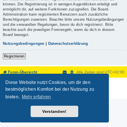
können. Die Registrierung ist in wenigen Augenblicken erledigt und
ermöglicht dir, auf weitere Funktionen zuzugreifen. Die Board-
Administration kann registrierten Benutzern auch zusätzliche
Berechtigungen zuweisen. Beachte bitte unsere Nutzungsbedingungen
und die verwandten Regelungen, bevor du dich registrierst. Bitte
beachte auch die jeweiligen Forenregeln, wenn du dich in diesem
Board bewegst.
Nutzungsbedingungen
|
Datenschutzerklärung
Registrieren
Foren-Übersicht
Alle Zeiten sind
UTC+02:00
Diese Website nutzt Cookies, um dir den
Powered by
phpBB
® Forum Software © phpBB Limited
Deutsche Übersetzung durch
phpBB.de
bestmöglichen Komfort bei der Nutzung zu
Datenschutz
|
Nutzungsbedingungen
bieten.
Mehr erfahren
Verstanden!