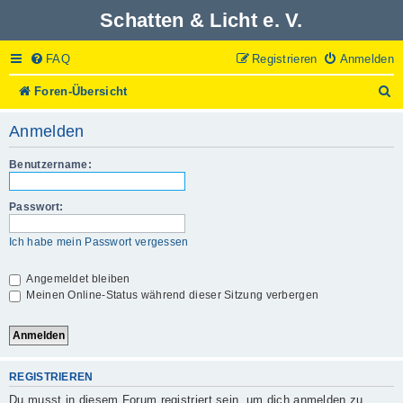
Schatten & Licht e. V.
FAQ
Registrieren
Anmelden
S
Foren-Übersicht
u
c
Anmelden
h
e
Benutzername:
Passwort:
Ich habe mein Passwort vergessen
Angemeldet bleiben
Meinen Online-Status während dieser Sitzung verbergen
REGISTRIEREN
Du musst in diesem Forum registriert sein, um dich anmelden zu