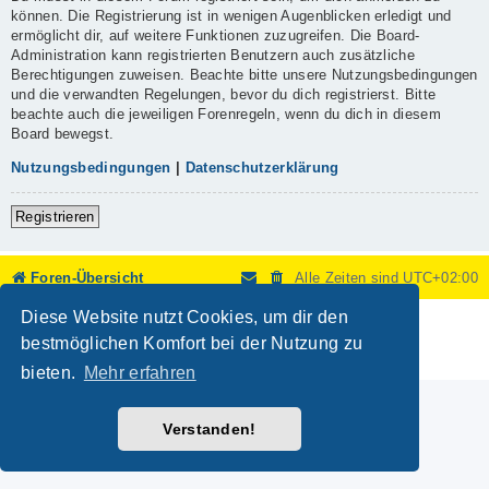
können. Die Registrierung ist in wenigen Augenblicken erledigt und
ermöglicht dir, auf weitere Funktionen zuzugreifen. Die Board-
Administration kann registrierten Benutzern auch zusätzliche
Berechtigungen zuweisen. Beachte bitte unsere Nutzungsbedingungen
und die verwandten Regelungen, bevor du dich registrierst. Bitte
beachte auch die jeweiligen Forenregeln, wenn du dich in diesem
Board bewegst.
Nutzungsbedingungen
|
Datenschutzerklärung
Registrieren
Foren-Übersicht
Alle Zeiten sind
UTC+02:00
Diese Website nutzt Cookies, um dir den
Powered by
phpBB
® Forum Software © phpBB Limited
Deutsche Übersetzung durch
phpBB.de
bestmöglichen Komfort bei der Nutzung zu
Datenschutz
|
Nutzungsbedingungen
bieten.
Mehr erfahren
Verstanden!