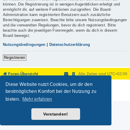
können. Die Registrierung ist in wenigen Augenblicken erledigt und
ermöglicht dir, auf weitere Funktionen zuzugreifen. Die Board-
Administration kann registrierten Benutzern auch zusätzliche
Berechtigungen zuweisen. Beachte bitte unsere Nutzungsbedingungen
und die verwandten Regelungen, bevor du dich registrierst. Bitte
beachte auch die jeweiligen Forenregeln, wenn du dich in diesem
Board bewegst.
Nutzungsbedingungen
|
Datenschutzerklärung
Registrieren
Foren-Übersicht
Alle Zeiten sind
UTC+02:00
Diese Website nutzt Cookies, um dir den
Powered by
phpBB
® Forum Software © phpBB Limited
Deutsche Übersetzung durch
phpBB.de
bestmöglichen Komfort bei der Nutzung zu
Datenschutz
|
Nutzungsbedingungen
bieten.
Mehr erfahren
Verstanden!