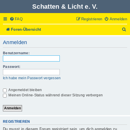
Schatten & Licht e. V.
FAQ
Registrieren
Anmelden
S
Foren-Übersicht
u
c
Anmelden
h
e
Benutzername:
Passwort:
Ich habe mein Passwort vergessen
Angemeldet bleiben
Meinen Online-Status während dieser Sitzung verbergen
REGISTRIEREN
Du musst in diesem Forum registriert sein, um dich anmelden zu