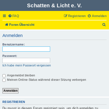
Schatten & Licht e. V.
FAQ
Registrieren
Anmelden
S
Foren-Übersicht
u
c
Anmelden
h
e
Benutzername:
Passwort:
Ich habe mein Passwort vergessen
Angemeldet bleiben
Meinen Online-Status während dieser Sitzung verbergen
REGISTRIEREN
Du musst in diesem Forum registriert sein, um dich anmelden zu