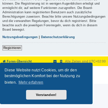
können. Die Registrierung ist in wenigen Augenblicken erledigt und
ermöglicht dir, auf weitere Funktionen zuzugreifen. Die Board-
Administration kann registrierten Benutzern auch zusätzliche
Berechtigungen zuweisen. Beachte bitte unsere Nutzungsbedingungen
und die verwandten Regelungen, bevor du dich registrierst. Bitte
beachte auch die jeweiligen Forenregeln, wenn du dich in diesem
Board bewegst.
Nutzungsbedingungen
|
Datenschutzerklärung
Registrieren
Foren-Übersicht
Alle Zeiten sind
UTC+02:00
Diese Website nutzt Cookies, um dir den
Powered by
phpBB
® Forum Software © phpBB Limited
Deutsche Übersetzung durch
phpBB.de
bestmöglichen Komfort bei der Nutzung zu
Datenschutz
|
Nutzungsbedingungen
bieten.
Mehr erfahren
Verstanden!