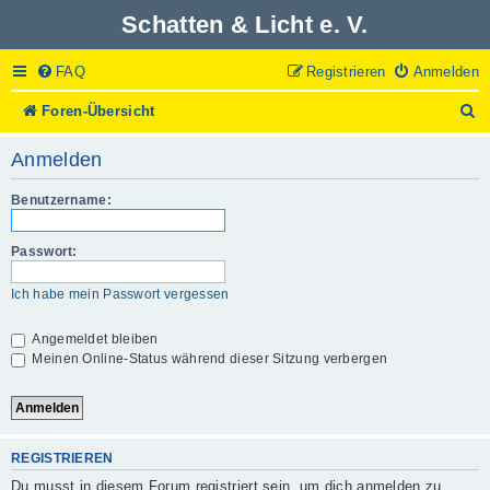
Schatten & Licht e. V.
FAQ
Registrieren
Anmelden
S
Foren-Übersicht
u
c
Anmelden
h
e
Benutzername:
Passwort:
Ich habe mein Passwort vergessen
Angemeldet bleiben
Meinen Online-Status während dieser Sitzung verbergen
REGISTRIEREN
Du musst in diesem Forum registriert sein, um dich anmelden zu