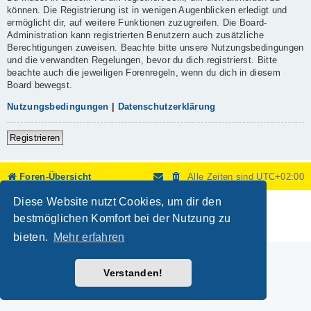
können. Die Registrierung ist in wenigen Augenblicken erledigt und
ermöglicht dir, auf weitere Funktionen zuzugreifen. Die Board-
Administration kann registrierten Benutzern auch zusätzliche
Berechtigungen zuweisen. Beachte bitte unsere Nutzungsbedingungen
und die verwandten Regelungen, bevor du dich registrierst. Bitte
beachte auch die jeweiligen Forenregeln, wenn du dich in diesem
Board bewegst.
Nutzungsbedingungen
|
Datenschutzerklärung
Registrieren
Foren-Übersicht
Alle Zeiten sind
UTC+02:00
Diese Website nutzt Cookies, um dir den
Powered by
phpBB
® Forum Software © phpBB Limited
Deutsche Übersetzung durch
phpBB.de
bestmöglichen Komfort bei der Nutzung zu
Datenschutz
|
Nutzungsbedingungen
bieten.
Mehr erfahren
Verstanden!