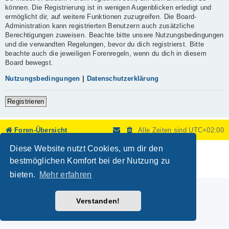
können. Die Registrierung ist in wenigen Augenblicken erledigt und
ermöglicht dir, auf weitere Funktionen zuzugreifen. Die Board-
Administration kann registrierten Benutzern auch zusätzliche
Berechtigungen zuweisen. Beachte bitte unsere Nutzungsbedingungen
und die verwandten Regelungen, bevor du dich registrierst. Bitte
beachte auch die jeweiligen Forenregeln, wenn du dich in diesem
Board bewegst.
Nutzungsbedingungen
|
Datenschutzerklärung
Registrieren
Foren-Übersicht
Alle Zeiten sind
UTC+02:00
Diese Website nutzt Cookies, um dir den
Powered by
phpBB
® Forum Software © phpBB Limited
Deutsche Übersetzung durch
phpBB.de
bestmöglichen Komfort bei der Nutzung zu
Datenschutz
|
Nutzungsbedingungen
bieten.
Mehr erfahren
Verstanden!