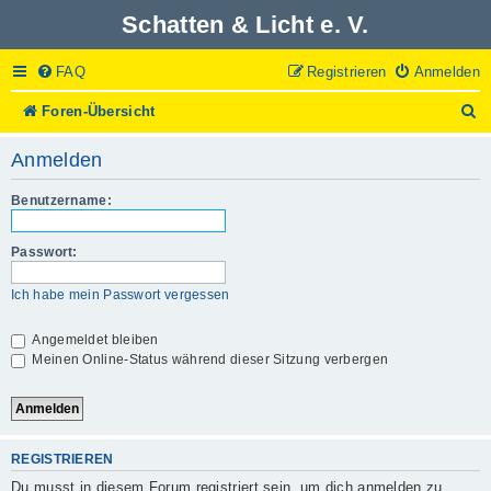
Schatten & Licht e. V.
FAQ
Registrieren
Anmelden
S
Foren-Übersicht
u
c
Anmelden
h
e
Benutzername:
Passwort:
Ich habe mein Passwort vergessen
Angemeldet bleiben
Meinen Online-Status während dieser Sitzung verbergen
REGISTRIEREN
Du musst in diesem Forum registriert sein, um dich anmelden zu