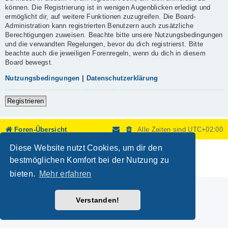
können. Die Registrierung ist in wenigen Augenblicken erledigt und
ermöglicht dir, auf weitere Funktionen zuzugreifen. Die Board-
Administration kann registrierten Benutzern auch zusätzliche
Berechtigungen zuweisen. Beachte bitte unsere Nutzungsbedingungen
und die verwandten Regelungen, bevor du dich registrierst. Bitte
beachte auch die jeweiligen Forenregeln, wenn du dich in diesem
Board bewegst.
Nutzungsbedingungen
|
Datenschutzerklärung
Registrieren
Foren-Übersicht
Alle Zeiten sind
UTC+02:00
Diese Website nutzt Cookies, um dir den
Powered by
phpBB
® Forum Software © phpBB Limited
Deutsche Übersetzung durch
phpBB.de
bestmöglichen Komfort bei der Nutzung zu
Datenschutz
|
Nutzungsbedingungen
bieten.
Mehr erfahren
Verstanden!