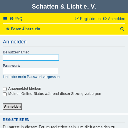
Schatten & Licht e. V.
FAQ
Registrieren
Anmelden
S
Foren-Übersicht
u
c
Anmelden
h
e
Benutzername:
Passwort:
Ich habe mein Passwort vergessen
Angemeldet bleiben
Meinen Online-Status während dieser Sitzung verbergen
REGISTRIEREN
Du musst in diesem Forum registriert sein, um dich anmelden zu