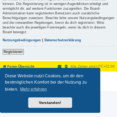
können. Die Registrierung ist in wenigen Augenblicken erledigt und
ermöglicht dir, auf weitere Funktionen zuzugreifen. Die Board-
Administration kann registrierten Benutzern auch zusätzliche
Berechtigungen zuweisen. Beachte bitte unsere Nutzungsbedingungen
und die verwandten Regelungen, bevor du dich registrierst. Bitte
beachte auch die jeweiligen Forenregeln, wenn du dich in diesem
Board bewegst.
Nutzungsbedingungen
|
Datenschutzerklärung
Registrieren
Foren-Übersicht
Alle Zeiten sind
UTC+02:00
Diese Website nutzt Cookies, um dir den
Powered by
phpBB
® Forum Software © phpBB Limited
Deutsche Übersetzung durch
phpBB.de
bestmöglichen Komfort bei der Nutzung zu
Datenschutz
|
Nutzungsbedingungen
bieten.
Mehr erfahren
Verstanden!