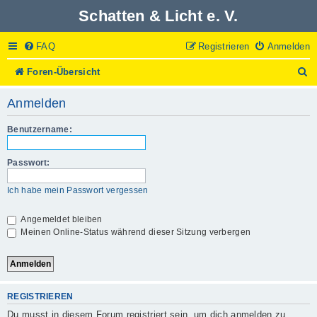
Schatten & Licht e. V.
FAQ
Registrieren
Anmelden
S
Foren-Übersicht
u
c
Anmelden
h
e
Benutzername:
Passwort:
Ich habe mein Passwort vergessen
Angemeldet bleiben
Meinen Online-Status während dieser Sitzung verbergen
REGISTRIEREN
Du musst in diesem Forum registriert sein, um dich anmelden zu