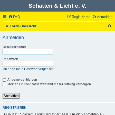
Schatten & Licht e. V.
FAQ
Registrieren
Anmelden
S
Foren-Übersicht
u
c
Anmelden
h
e
Benutzername:
Passwort:
Ich habe mein Passwort vergessen
Angemeldet bleiben
Meinen Online-Status während dieser Sitzung verbergen
REGISTRIEREN
Du musst in diesem Forum registriert sein, um dich anmelden zu