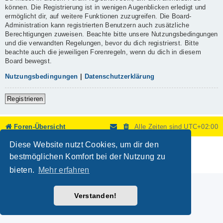
können. Die Registrierung ist in wenigen Augenblicken erledigt und
ermöglicht dir, auf weitere Funktionen zuzugreifen. Die Board-
Administration kann registrierten Benutzern auch zusätzliche
Berechtigungen zuweisen. Beachte bitte unsere Nutzungsbedingungen
und die verwandten Regelungen, bevor du dich registrierst. Bitte
beachte auch die jeweiligen Forenregeln, wenn du dich in diesem
Board bewegst.
Nutzungsbedingungen
|
Datenschutzerklärung
Registrieren
Foren-Übersicht
Alle Zeiten sind
UTC+02:00
Diese Website nutzt Cookies, um dir den
Powered by
phpBB
® Forum Software © phpBB Limited
Deutsche Übersetzung durch
phpBB.de
bestmöglichen Komfort bei der Nutzung zu
Datenschutz
|
Nutzungsbedingungen
bieten.
Mehr erfahren
Verstanden!