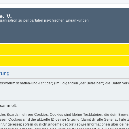
e. V.
rganisation zu peripartalen psychischen Erkrankungen
ärung
„https://forum.schatten-und-licht.de“) (im Folgenden „der Betreiber“) die Date
esammelt:
des Boards mehrere Cookies. Cookies sind kleine Textdateien, die dein Brows
esen Cookies sind die aktuelle ID deiner Sitzung (damit dir alle Seitenaufrufe
en/ungelesen; sofern du nicht angemeldet bist) sowie Informationen über dein