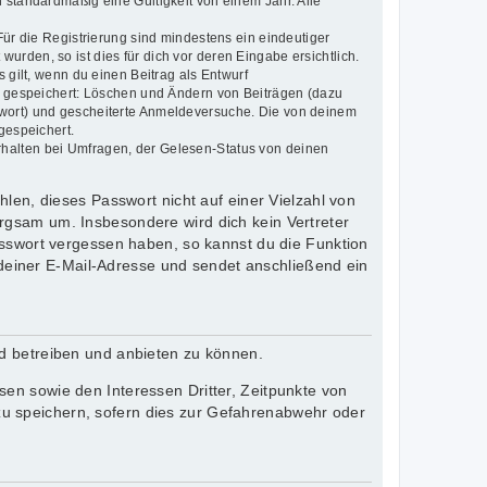
 standardmäßig eine Gültigkeit von einem Jahr. Alle
Für die Registrierung sind mindestens ein eindeutiger
rden, so ist dies für dich vor deren Eingabe ersichtlich.
 gilt, wenn du einen Beitrag als Entwurf
en gespeichert: Löschen und Ändern von Beiträgen (dazu
swort) und gescheiterte Anmeldeversuche. Die von deinem
gespeichert.
rhalten bei Umfragen, der Gelesen-Status von deinen
len, dieses Passwort nicht auf einer Vielzahl von
rgsam um. Insbesondere wird dich kein Vertreter
asswort vergessen haben, so kannst du die Funktion
einer E-Mail-Adresse und sendet anschließend ein
rd betreiben und anbieten zu können.
en sowie den Interessen Dritter, Zeitpunkte von
u speichern, sofern dies zur Gefahrenabwehr oder