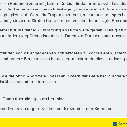
ren Personen zu ermöglichen. Du bist dir daher bewusst, dass die D
nen. Der Betreiber kann jedoch festlegen, dass einzelne Informatione
.) zugänglich sind. Wenn du Fragen dazu hast, suche nach entsprec
 dabei jedoch nur für den Betreiber und von ihm beauftragte Person
iber nur mit deiner Zustimmung an Dritte weitergeben. Dies gilt ni
behörden) verpflichtet ist oder die Daten zur Durchsetzung rechtlich
nter den von dir angegebenen Kontaktdaten zu kontaktieren, sofern 
r und andere Benutzer dich kontaktieren, sofern du dies in deinem p
n, die die phpBB-Software umfassen. Sofern der Betreiber in andere
darüber gesondert informieren.
he Daten über dich gespeichert sind.
ner Daten verlangen. Kontaktiere hierzu bitte den Betreiber.
Kont