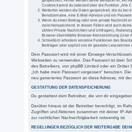
gespeichert. Ferner werden deine Benutzer-ID, ein Au
Cookies kannst du jederzeit über die Funktion „Alle 
Weiterhin werden die Daten gespeichert, die du bei d
Benutzername, eine E-Mail-Adresse und ein Passwort n
Wenn du einen Beitrag oder eine private Nachricht er
zwischenspeicherst. In diesen Fällen wird auch dein
zählen Private Nachrichten und Umfragen), Änderung
Browser übermittelte Browser-Kennzeichnung (User Age
Schließlich erfordern einzelne Funktionen des Boar
Beiträgen oder explizit von dir gesetzte Lesezeichen
Dein Passwort wird mit einer Einwege-Verschlüsselun
Webseiten zu verwenden. Das Passwort ist dein Sch
des Betreibers, von phpBB Limited oder ein Dritter
„Ich habe mein Passwort vergessen“ benutzen. Die
neu generiertes Passwort an diese Adresse, mit de
GESTATTUNG DER DATENSPEICHERUNG
Du gestattest dem Betreiber, die von dir eingegeb
Darüber hinaus ist der Betreiber berechtigt, im R
Zugriffen und Aktionen zusammen mit deiner IP-Ad
zur rechtlichen Nachverfolgbarkeit notwendig ist.
REGELUNGEN BEZÜGLICH DER WEITERGABE DEIN