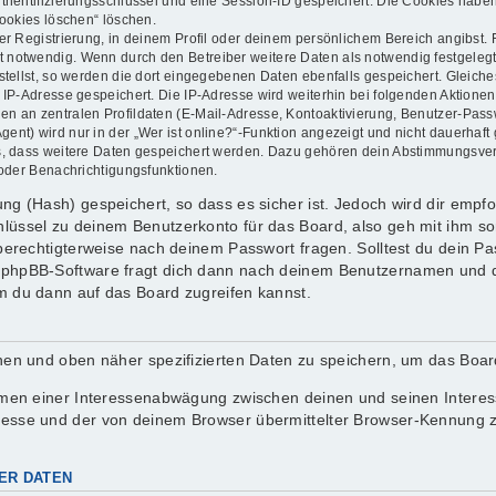
thentifizierungsschlüssel und eine Session-ID gespeichert. Die Cookies haben
Cookies löschen“ löschen.
er Registrierung, in deinem Profil oder deinem persönlichem Bereich angibst. 
otwendig. Wenn durch den Betreiber weitere Daten als notwendig festgelegt wu
stellst, so werden die dort eingegebenen Daten ebenfalls gespeichert. Gleiches
e IP-Adresse gespeichert. Die IP-Adresse wird weiterhin bei folgenden Aktion
en an zentralen Profildaten (E-Mail-Adresse, Kontoaktivierung, Benutzer-Pas
nt) wird nur in der „Wer ist online?“-Funktion angezeigt und nicht dauerhaft 
ds, dass weitere Daten gespeichert werden. Dazu gehören dein Abstimmungsve
 oder Benachrichtigungsfunktionen.
g (Hash) gespeichert, so dass es sicher ist. Jedoch wird dir empfoh
lüssel zu deinem Benutzerkonto für das Board, also geh mit ihm so
 berechtigterweise nach deinem Passwort fragen. Solltest du dein P
 phpBB-Software fragt dich dann nach deinem Benutzernamen und d
m du dann auf das Board zugreifen kannst.
enen und oben näher spezifizierten Daten zu speichern, um das Boa
ahmen einer Interessenabwägung zwischen deinen und seinen Interess
resse und der von deinem Browser übermittelter Browser-Kennung z
ER DATEN