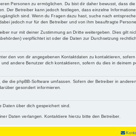
ren Personen zu ermöglichen. Du bist dir daher bewusst, dass die D
nen. Der Betreiber kann jedoch festlegen, dass einzelne Informatione
.) zugänglich sind. Wenn du Fragen dazu hast, suche nach entsprec
 dabei jedoch nur für den Betreiber und von ihm beauftragte Person
iber nur mit deiner Zustimmung an Dritte weitergeben. Dies gilt ni
behörden) verpflichtet ist oder die Daten zur Durchsetzung rechtlich
nter den von dir angegebenen Kontaktdaten zu kontaktieren, sofern 
r und andere Benutzer dich kontaktieren, sofern du dies in deinem p
n, die die phpBB-Software umfassen. Sofern der Betreiber in andere
darüber gesondert informieren.
he Daten über dich gespeichert sind.
ner Daten verlangen. Kontaktiere hierzu bitte den Betreiber.
Kont