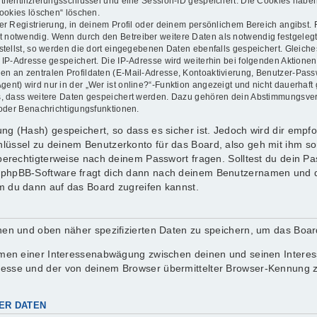
thentifizierungsschlüssel und eine Session-ID gespeichert. Die Cookies haben
Cookies löschen“ löschen.
er Registrierung, in deinem Profil oder deinem persönlichem Bereich angibst. 
otwendig. Wenn durch den Betreiber weitere Daten als notwendig festgelegt wu
stellst, so werden die dort eingegebenen Daten ebenfalls gespeichert. Gleiches
e IP-Adresse gespeichert. Die IP-Adresse wird weiterhin bei folgenden Aktion
en an zentralen Profildaten (E-Mail-Adresse, Kontoaktivierung, Benutzer-Pas
nt) wird nur in der „Wer ist online?“-Funktion angezeigt und nicht dauerhaft 
ds, dass weitere Daten gespeichert werden. Dazu gehören dein Abstimmungsve
 oder Benachrichtigungsfunktionen.
g (Hash) gespeichert, so dass es sicher ist. Jedoch wird dir empfoh
lüssel zu deinem Benutzerkonto für das Board, also geh mit ihm so
 berechtigterweise nach deinem Passwort fragen. Solltest du dein P
 phpBB-Software fragt dich dann nach deinem Benutzernamen und d
m du dann auf das Board zugreifen kannst.
enen und oben näher spezifizierten Daten zu speichern, um das Boa
ahmen einer Interessenabwägung zwischen deinen und seinen Interess
resse und der von deinem Browser übermittelter Browser-Kennung z
ER DATEN