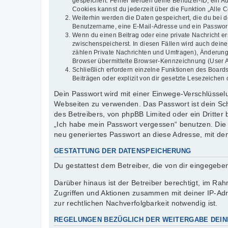
gespeichert. Ferner werden deine Benutzer-ID, ein Au
Cookies kannst du jederzeit über die Funktion „Alle 
Weiterhin werden die Daten gespeichert, die du bei d
Benutzername, eine E-Mail-Adresse und ein Passwort n
Wenn du einen Beitrag oder eine private Nachricht er
zwischenspeicherst. In diesen Fällen wird auch dein
zählen Private Nachrichten und Umfragen), Änderung
Browser übermittelte Browser-Kennzeichnung (User Age
Schließlich erfordern einzelne Funktionen des Boar
Beiträgen oder explizit von dir gesetzte Lesezeichen
Dein Passwort wird mit einer Einwege-Verschlüsselun
Webseiten zu verwenden. Das Passwort ist dein Sch
des Betreibers, von phpBB Limited oder ein Dritter
„Ich habe mein Passwort vergessen“ benutzen. Die
neu generiertes Passwort an diese Adresse, mit de
GESTATTUNG DER DATENSPEICHERUNG
Du gestattest dem Betreiber, die von dir eingegeb
Darüber hinaus ist der Betreiber berechtigt, im R
Zugriffen und Aktionen zusammen mit deiner IP-Ad
zur rechtlichen Nachverfolgbarkeit notwendig ist.
REGELUNGEN BEZÜGLICH DER WEITERGABE DEIN