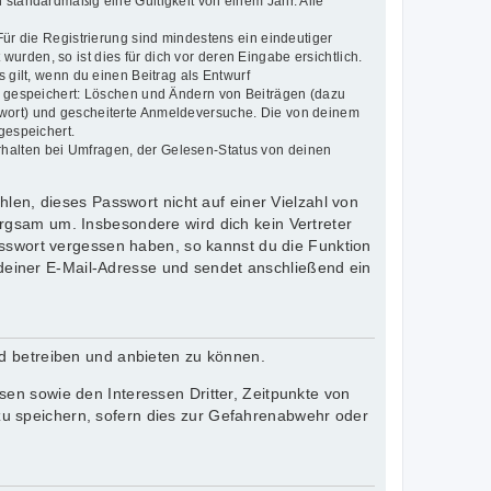
 standardmäßig eine Gültigkeit von einem Jahr. Alle
Für die Registrierung sind mindestens ein eindeutiger
rden, so ist dies für dich vor deren Eingabe ersichtlich.
 gilt, wenn du einen Beitrag als Entwurf
en gespeichert: Löschen und Ändern von Beiträgen (dazu
swort) und gescheiterte Anmeldeversuche. Die von deinem
gespeichert.
rhalten bei Umfragen, der Gelesen-Status von deinen
len, dieses Passwort nicht auf einer Vielzahl von
rgsam um. Insbesondere wird dich kein Vertreter
asswort vergessen haben, so kannst du die Funktion
einer E-Mail-Adresse und sendet anschließend ein
rd betreiben und anbieten zu können.
en sowie den Interessen Dritter, Zeitpunkte von
u speichern, sofern dies zur Gefahrenabwehr oder