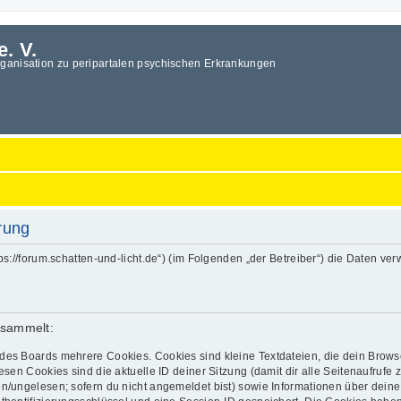
e. V.
rganisation zu peripartalen psychischen Erkrankungen
ärung
„https://forum.schatten-und-licht.de“) (im Folgenden „der Betreiber“) die Date
esammelt:
des Boards mehrere Cookies. Cookies sind kleine Textdateien, die dein Brows
esen Cookies sind die aktuelle ID deiner Sitzung (damit dir alle Seitenaufrufe
en/ungelesen; sofern du nicht angemeldet bist) sowie Informationen über dein