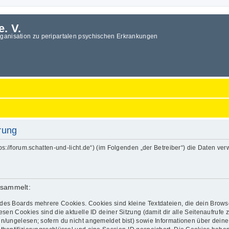
e. V.
rganisation zu peripartalen psychischen Erkrankungen
ärung
„https://forum.schatten-und-licht.de“) (im Folgenden „der Betreiber“) die Date
esammelt:
des Boards mehrere Cookies. Cookies sind kleine Textdateien, die dein Brows
esen Cookies sind die aktuelle ID deiner Sitzung (damit dir alle Seitenaufrufe
en/ungelesen; sofern du nicht angemeldet bist) sowie Informationen über dein