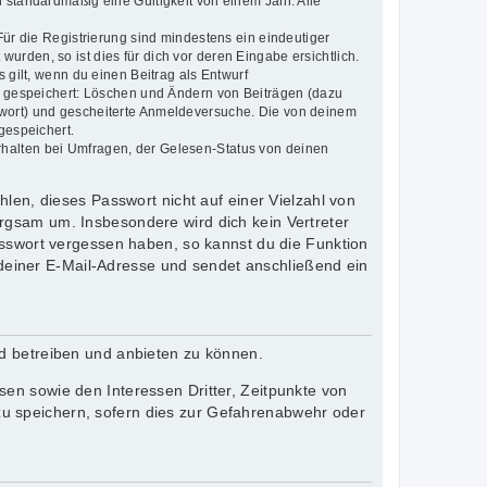
 standardmäßig eine Gültigkeit von einem Jahr. Alle
Für die Registrierung sind mindestens ein eindeutiger
rden, so ist dies für dich vor deren Eingabe ersichtlich.
 gilt, wenn du einen Beitrag als Entwurf
en gespeichert: Löschen und Ändern von Beiträgen (dazu
swort) und gescheiterte Anmeldeversuche. Die von deinem
gespeichert.
rhalten bei Umfragen, der Gelesen-Status von deinen
len, dieses Passwort nicht auf einer Vielzahl von
rgsam um. Insbesondere wird dich kein Vertreter
asswort vergessen haben, so kannst du die Funktion
einer E-Mail-Adresse und sendet anschließend ein
rd betreiben und anbieten zu können.
en sowie den Interessen Dritter, Zeitpunkte von
u speichern, sofern dies zur Gefahrenabwehr oder