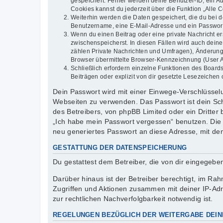
gespeichert. Ferner werden deine Benutzer-ID, ein Au
Cookies kannst du jederzeit über die Funktion „Alle 
Weiterhin werden die Daten gespeichert, die du bei d
Benutzername, eine E-Mail-Adresse und ein Passwort n
Wenn du einen Beitrag oder eine private Nachricht er
zwischenspeicherst. In diesen Fällen wird auch dein
zählen Private Nachrichten und Umfragen), Änderung
Browser übermittelte Browser-Kennzeichnung (User Age
Schließlich erfordern einzelne Funktionen des Boar
Beiträgen oder explizit von dir gesetzte Lesezeichen
Dein Passwort wird mit einer Einwege-Verschlüsselun
Webseiten zu verwenden. Das Passwort ist dein Sch
des Betreibers, von phpBB Limited oder ein Dritter
„Ich habe mein Passwort vergessen“ benutzen. Die
neu generiertes Passwort an diese Adresse, mit de
GESTATTUNG DER DATENSPEICHERUNG
Du gestattest dem Betreiber, die von dir eingegeb
Darüber hinaus ist der Betreiber berechtigt, im R
Zugriffen und Aktionen zusammen mit deiner IP-Ad
zur rechtlichen Nachverfolgbarkeit notwendig ist.
REGELUNGEN BEZÜGLICH DER WEITERGABE DEIN