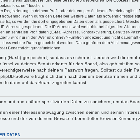
thentifizierungsschlüssel und eine Session-ID gespeichert. Die Cookies haben
Cookies löschen“ löschen.
er Registrierung, in deinem Profil oder deinem persönlichem Bereich angibst. 
otwendig. Wenn durch den Betreiber weitere Daten als notwendig festgelegt wu
stellst, so werden die dort eingegebenen Daten ebenfalls gespeichert. Gleiches
e IP-Adresse gespeichert. Die IP-Adresse wird weiterhin bei folgenden Aktion
en an zentralen Profildaten (E-Mail-Adresse, Kontoaktivierung, Benutzer-Pas
nt) wird nur in der „Wer ist online?“-Funktion angezeigt und nicht dauerhaft 
ds, dass weitere Daten gespeichert werden. Dazu gehören dein Abstimmungsve
 oder Benachrichtigungsfunktionen.
g (Hash) gespeichert, so dass es sicher ist. Jedoch wird dir empfoh
lüssel zu deinem Benutzerkonto für das Board, also geh mit ihm so
 berechtigterweise nach deinem Passwort fragen. Solltest du dein P
 phpBB-Software fragt dich dann nach deinem Benutzernamen und d
m du dann auf das Board zugreifen kannst.
enen und oben näher spezifizierten Daten zu speichern, um das Boa
ahmen einer Interessenabwägung zwischen deinen und seinen Interess
resse und der von deinem Browser übermittelter Browser-Kennung z
ER DATEN