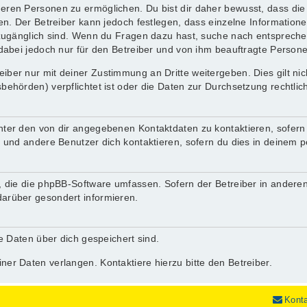
ren Personen zu ermöglichen. Du bist dir daher bewusst, dass die D
nen. Der Betreiber kann jedoch festlegen, dass einzelne Informatione
.) zugänglich sind. Wenn du Fragen dazu hast, suche nach entsprec
 dabei jedoch nur für den Betreiber und von ihm beauftragte Person
iber nur mit deiner Zustimmung an Dritte weitergeben. Dies gilt ni
behörden) verpflichtet ist oder die Daten zur Durchsetzung rechtlich
nter den von dir angegebenen Kontaktdaten zu kontaktieren, sofern 
r und andere Benutzer dich kontaktieren, sofern du dies in deinem p
n, die die phpBB-Software umfassen. Sofern der Betreiber in andere
darüber gesondert informieren.
he Daten über dich gespeichert sind.
ner Daten verlangen. Kontaktiere hierzu bitte den Betreiber.
Kont