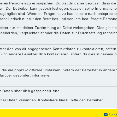
ren Personen zu ermöglichen. Du bist dir daher bewusst, dass die D
nen. Der Betreiber kann jedoch festlegen, dass einzelne Informatione
.) zugänglich sind. Wenn du Fragen dazu hast, suche nach entsprec
 dabei jedoch nur für den Betreiber und von ihm beauftragte Person
iber nur mit deiner Zustimmung an Dritte weitergeben. Dies gilt ni
behörden) verpflichtet ist oder die Daten zur Durchsetzung rechtlich
nter den von dir angegebenen Kontaktdaten zu kontaktieren, sofern 
r und andere Benutzer dich kontaktieren, sofern du dies in deinem p
n, die die phpBB-Software umfassen. Sofern der Betreiber in andere
darüber gesondert informieren.
he Daten über dich gespeichert sind.
ner Daten verlangen. Kontaktiere hierzu bitte den Betreiber.
Kont