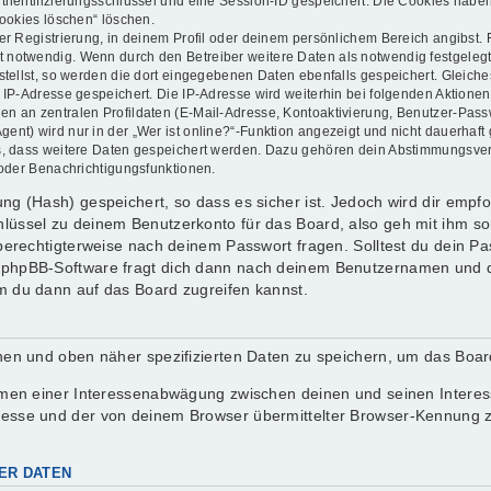
thentifizierungsschlüssel und eine Session-ID gespeichert. Die Cookies haben
Cookies löschen“ löschen.
er Registrierung, in deinem Profil oder deinem persönlichem Bereich angibst. 
otwendig. Wenn durch den Betreiber weitere Daten als notwendig festgelegt wu
stellst, so werden die dort eingegebenen Daten ebenfalls gespeichert. Gleiches
e IP-Adresse gespeichert. Die IP-Adresse wird weiterhin bei folgenden Aktion
en an zentralen Profildaten (E-Mail-Adresse, Kontoaktivierung, Benutzer-Pas
nt) wird nur in der „Wer ist online?“-Funktion angezeigt und nicht dauerhaft 
ds, dass weitere Daten gespeichert werden. Dazu gehören dein Abstimmungsve
 oder Benachrichtigungsfunktionen.
g (Hash) gespeichert, so dass es sicher ist. Jedoch wird dir empfoh
lüssel zu deinem Benutzerkonto für das Board, also geh mit ihm so
 berechtigterweise nach deinem Passwort fragen. Solltest du dein P
 phpBB-Software fragt dich dann nach deinem Benutzernamen und d
m du dann auf das Board zugreifen kannst.
enen und oben näher spezifizierten Daten zu speichern, um das Boa
ahmen einer Interessenabwägung zwischen deinen und seinen Interess
resse und der von deinem Browser übermittelter Browser-Kennung z
ER DATEN