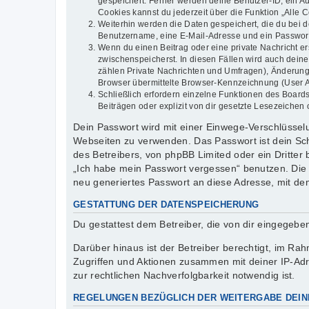
gespeichert. Ferner werden deine Benutzer-ID, ein Au
Cookies kannst du jederzeit über die Funktion „Alle 
Weiterhin werden die Daten gespeichert, die du bei d
Benutzername, eine E-Mail-Adresse und ein Passwort n
Wenn du einen Beitrag oder eine private Nachricht er
zwischenspeicherst. In diesen Fällen wird auch dein
zählen Private Nachrichten und Umfragen), Änderung
Browser übermittelte Browser-Kennzeichnung (User Age
Schließlich erfordern einzelne Funktionen des Boar
Beiträgen oder explizit von dir gesetzte Lesezeichen
Dein Passwort wird mit einer Einwege-Verschlüsselun
Webseiten zu verwenden. Das Passwort ist dein Sch
des Betreibers, von phpBB Limited oder ein Dritter
„Ich habe mein Passwort vergessen“ benutzen. Die
neu generiertes Passwort an diese Adresse, mit de
GESTATTUNG DER DATENSPEICHERUNG
Du gestattest dem Betreiber, die von dir eingegeb
Darüber hinaus ist der Betreiber berechtigt, im R
Zugriffen und Aktionen zusammen mit deiner IP-Ad
zur rechtlichen Nachverfolgbarkeit notwendig ist.
REGELUNGEN BEZÜGLICH DER WEITERGABE DEIN