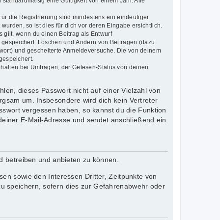
 standardmäßig eine Gültigkeit von einem Jahr. Alle
Für die Registrierung sind mindestens ein eindeutiger
rden, so ist dies für dich vor deren Eingabe ersichtlich.
 gilt, wenn du einen Beitrag als Entwurf
en gespeichert: Löschen und Ändern von Beiträgen (dazu
swort) und gescheiterte Anmeldeversuche. Die von deinem
gespeichert.
rhalten bei Umfragen, der Gelesen-Status von deinen
len, dieses Passwort nicht auf einer Vielzahl von
rgsam um. Insbesondere wird dich kein Vertreter
asswort vergessen haben, so kannst du die Funktion
einer E-Mail-Adresse und sendet anschließend ein
rd betreiben und anbieten zu können.
en sowie den Interessen Dritter, Zeitpunkte von
u speichern, sofern dies zur Gefahrenabwehr oder