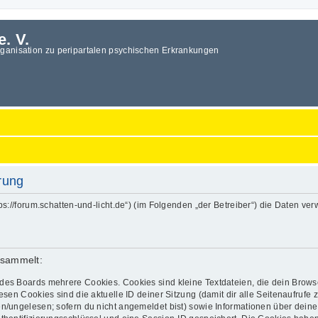
e. V.
rganisation zu peripartalen psychischen Erkrankungen
ärung
„https://forum.schatten-und-licht.de“) (im Folgenden „der Betreiber“) die Date
esammelt:
des Boards mehrere Cookies. Cookies sind kleine Textdateien, die dein Brows
esen Cookies sind die aktuelle ID deiner Sitzung (damit dir alle Seitenaufrufe
en/ungelesen; sofern du nicht angemeldet bist) sowie Informationen über dein