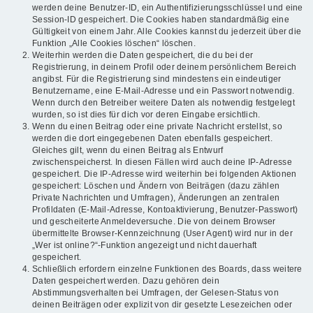
werden deine Benutzer-ID, ein Authentifizierungsschlüssel und eine
Session-ID gespeichert. Die Cookies haben standardmäßig eine
Gültigkeit von einem Jahr. Alle Cookies kannst du jederzeit über die
Funktion „Alle Cookies löschen“ löschen.
Weiterhin werden die Daten gespeichert, die du bei der
Registrierung, in deinem Profil oder deinem persönlichem Bereich
angibst. Für die Registrierung sind mindestens ein eindeutiger
Benutzername, eine E-Mail-Adresse und ein Passwort notwendig.
Wenn durch den Betreiber weitere Daten als notwendig festgelegt
wurden, so ist dies für dich vor deren Eingabe ersichtlich.
Wenn du einen Beitrag oder eine private Nachricht erstellst, so
werden die dort eingegebenen Daten ebenfalls gespeichert.
Gleiches gilt, wenn du einen Beitrag als Entwurf
zwischenspeicherst. In diesen Fällen wird auch deine IP-Adresse
gespeichert. Die IP-Adresse wird weiterhin bei folgenden Aktionen
gespeichert: Löschen und Ändern von Beiträgen (dazu zählen
Private Nachrichten und Umfragen), Änderungen an zentralen
Profildaten (E-Mail-Adresse, Kontoaktivierung, Benutzer-Passwort)
und gescheiterte Anmeldeversuche. Die von deinem Browser
übermittelte Browser-Kennzeichnung (User Agent) wird nur in der
„Wer ist online?“-Funktion angezeigt und nicht dauerhaft
gespeichert.
Schließlich erfordern einzelne Funktionen des Boards, dass weitere
Daten gespeichert werden. Dazu gehören dein
Abstimmungsverhalten bei Umfragen, der Gelesen-Status von
deinen Beiträgen oder explizit von dir gesetzte Lesezeichen oder