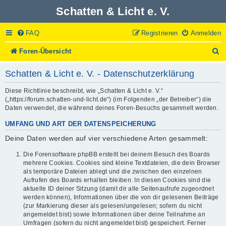
Schatten & Licht e. V.
FAQ
Registrieren
Anmelden
S
Foren-Übersicht
u
c
Schatten & Licht e. V. - Datenschutzerklärung
h
e
Diese Richtlinie beschreibt, wie „Schatten & Licht e. V.“
(„https://forum.schatten-und-licht.de“) (im Folgenden „der Betreiber“) die
Daten verwendet, die während deines Foren-Besuchs gesammelt werden.
UMFANG UND ART DER DATENSPEICHERUNG
Deine Daten werden auf vier verschiedene Arten gesammelt:
Die Forensoftware phpBB erstellt bei deinem Besuch des Boards
mehrere Cookies. Cookies sind kleine Textdateien, die dein Browser
als temporäre Dateien ablegt und die zwischen den einzelnen
Aufrufen des Boards erhalten bleiben. In diesen Cookies sind die
aktuelle ID deiner Sitzung (damit dir alle Seitenaufrufe zugeordnet
werden können), Informationen über die von dir gelesenen Beiträge
(zur Markierung dieser als gelesen/ungelesen; sofern du nicht
angemeldet bist) sowie Informationen über deine Teilnahme an
Umfragen (sofern du nicht angemeldet bist) gespeichert. Ferner