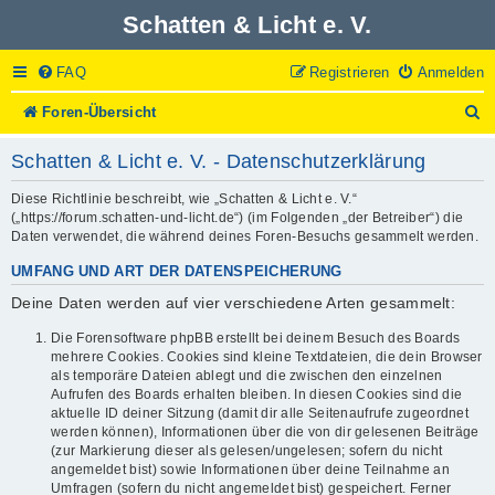
Schatten & Licht e. V.
FAQ
Registrieren
Anmelden
S
Foren-Übersicht
u
c
Schatten & Licht e. V. - Datenschutzerklärung
h
e
Diese Richtlinie beschreibt, wie „Schatten & Licht e. V.“
(„https://forum.schatten-und-licht.de“) (im Folgenden „der Betreiber“) die
Daten verwendet, die während deines Foren-Besuchs gesammelt werden.
UMFANG UND ART DER DATENSPEICHERUNG
Deine Daten werden auf vier verschiedene Arten gesammelt:
Die Forensoftware phpBB erstellt bei deinem Besuch des Boards
mehrere Cookies. Cookies sind kleine Textdateien, die dein Browser
als temporäre Dateien ablegt und die zwischen den einzelnen
Aufrufen des Boards erhalten bleiben. In diesen Cookies sind die
aktuelle ID deiner Sitzung (damit dir alle Seitenaufrufe zugeordnet
werden können), Informationen über die von dir gelesenen Beiträge
(zur Markierung dieser als gelesen/ungelesen; sofern du nicht
angemeldet bist) sowie Informationen über deine Teilnahme an
Umfragen (sofern du nicht angemeldet bist) gespeichert. Ferner