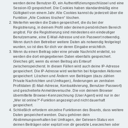
werden deine Benutzer-ID, ein Authentifizierungsschlüssel und eine
Session-ID gespeichert. Die Cookies haben standardmäßig eine
Gültigkeit von einem Jahr. Alle Cookies kannst du jederzeit über die
Funktion „Alle Cookies löschen“ löschen.
Weiterhin werden die Daten gespeichert, die du bei der
Registrierung, in deinem Profil oder deinem persönlichem Bereich
angibst. Für die Registrierung sind mindestens ein eindeutiger
Benutzername, eine E-Mail-Adresse und ein Passwort notwendig.
Wenn durch den Betreiber weitere Daten als notwendig festgelegt
wurden, so ist dies für dich vor deren Eingabe ersichtlich.
Wenn du einen Beitrag oder eine private Nachricht erstellst, so
werden die dort eingegebenen Daten ebenfalls gespeichert.
Gleiches gilt, wenn du einen Beitrag als Entwurf
zwischenspeicherst. In diesen Fällen wird auch deine IP-Adresse
gespeichert. Die IP-Adresse wird weiterhin bei folgenden Aktionen
gespeichert: Löschen und Ändern von Beiträgen (dazu zählen
Private Nachrichten und Umfragen), Änderungen an zentralen
Profildaten (E-Mail-Adresse, Kontoaktivierung, Benutzer-Passwort)
und gescheiterte Anmeldeversuche. Die von deinem Browser
übermittelte Browser-Kennzeichnung (User Agent) wird nur in der
„Wer ist online?“-Funktion angezeigt und nicht dauerhaft
gespeichert.
Schließlich erfordern einzelne Funktionen des Boards, dass weitere
Daten gespeichert werden. Dazu gehören dein
Abstimmungsverhalten bei Umfragen, der Gelesen-Status von
deinen Beiträgen oder explizit von dir gesetzte Lesezeichen oder