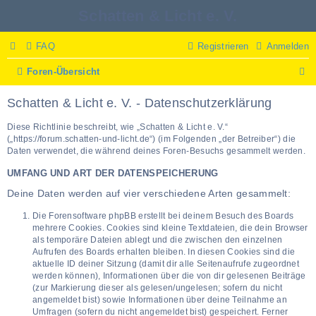
Schatten & Licht e. V.
FAQ
Registrieren
Anmelden
S
Foren-Übersicht
u
c
Schatten & Licht e. V. - Datenschutzerklärung
h
e
Diese Richtlinie beschreibt, wie „Schatten & Licht e. V.“
(„https://forum.schatten-und-licht.de“) (im Folgenden „der Betreiber“) die
Daten verwendet, die während deines Foren-Besuchs gesammelt werden.
UMFANG UND ART DER DATENSPEICHERUNG
Deine Daten werden auf vier verschiedene Arten gesammelt:
Die Forensoftware phpBB erstellt bei deinem Besuch des Boards
mehrere Cookies. Cookies sind kleine Textdateien, die dein Browser
als temporäre Dateien ablegt und die zwischen den einzelnen
Aufrufen des Boards erhalten bleiben. In diesen Cookies sind die
aktuelle ID deiner Sitzung (damit dir alle Seitenaufrufe zugeordnet
werden können), Informationen über die von dir gelesenen Beiträge
(zur Markierung dieser als gelesen/ungelesen; sofern du nicht
angemeldet bist) sowie Informationen über deine Teilnahme an
Umfragen (sofern du nicht angemeldet bist) gespeichert. Ferner