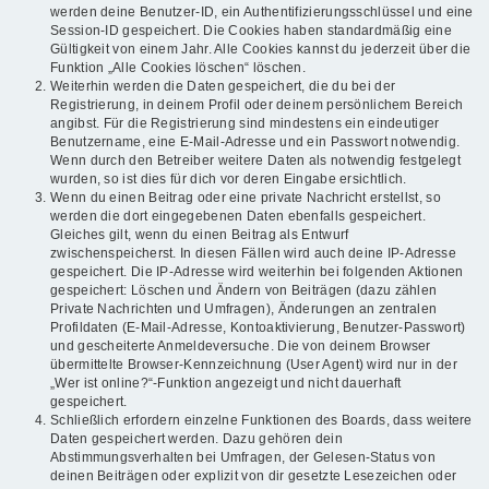
werden deine Benutzer-ID, ein Authentifizierungsschlüssel und eine
Session-ID gespeichert. Die Cookies haben standardmäßig eine
Gültigkeit von einem Jahr. Alle Cookies kannst du jederzeit über die
Funktion „Alle Cookies löschen“ löschen.
Weiterhin werden die Daten gespeichert, die du bei der
Registrierung, in deinem Profil oder deinem persönlichem Bereich
angibst. Für die Registrierung sind mindestens ein eindeutiger
Benutzername, eine E-Mail-Adresse und ein Passwort notwendig.
Wenn durch den Betreiber weitere Daten als notwendig festgelegt
wurden, so ist dies für dich vor deren Eingabe ersichtlich.
Wenn du einen Beitrag oder eine private Nachricht erstellst, so
werden die dort eingegebenen Daten ebenfalls gespeichert.
Gleiches gilt, wenn du einen Beitrag als Entwurf
zwischenspeicherst. In diesen Fällen wird auch deine IP-Adresse
gespeichert. Die IP-Adresse wird weiterhin bei folgenden Aktionen
gespeichert: Löschen und Ändern von Beiträgen (dazu zählen
Private Nachrichten und Umfragen), Änderungen an zentralen
Profildaten (E-Mail-Adresse, Kontoaktivierung, Benutzer-Passwort)
und gescheiterte Anmeldeversuche. Die von deinem Browser
übermittelte Browser-Kennzeichnung (User Agent) wird nur in der
„Wer ist online?“-Funktion angezeigt und nicht dauerhaft
gespeichert.
Schließlich erfordern einzelne Funktionen des Boards, dass weitere
Daten gespeichert werden. Dazu gehören dein
Abstimmungsverhalten bei Umfragen, der Gelesen-Status von
deinen Beiträgen oder explizit von dir gesetzte Lesezeichen oder