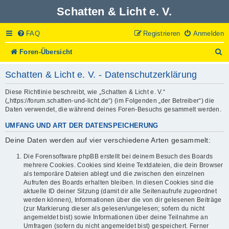
Schatten & Licht e. V.
FAQ
Registrieren
Anmelden
S
Foren-Übersicht
u
c
Schatten & Licht e. V. - Datenschutzerklärung
h
e
Diese Richtlinie beschreibt, wie „Schatten & Licht e. V.“
(„https://forum.schatten-und-licht.de“) (im Folgenden „der Betreiber“) die
Daten verwendet, die während deines Foren-Besuchs gesammelt werden.
UMFANG UND ART DER DATENSPEICHERUNG
Deine Daten werden auf vier verschiedene Arten gesammelt:
Die Forensoftware phpBB erstellt bei deinem Besuch des Boards
mehrere Cookies. Cookies sind kleine Textdateien, die dein Browser
als temporäre Dateien ablegt und die zwischen den einzelnen
Aufrufen des Boards erhalten bleiben. In diesen Cookies sind die
aktuelle ID deiner Sitzung (damit dir alle Seitenaufrufe zugeordnet
werden können), Informationen über die von dir gelesenen Beiträge
(zur Markierung dieser als gelesen/ungelesen; sofern du nicht
angemeldet bist) sowie Informationen über deine Teilnahme an
Umfragen (sofern du nicht angemeldet bist) gespeichert. Ferner