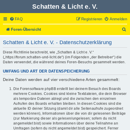
Schatten & Licht e. V.
FAQ
Registrieren
Anmelden
S
Foren-Übersicht
u
c
Schatten & Licht e. V. - Datenschutzerklärung
h
e
Diese Richtlinie beschreibt, wie „Schatten & Licht e. V.“
(„https://forum.schatten-und-licht.de“) (im Folgenden „der Betreiber“) die
Daten verwendet, die während deines Foren-Besuchs gesammelt werden.
UMFANG UND ART DER DATENSPEICHERUNG
Deine Daten werden auf vier verschiedene Arten gesammelt:
Die Forensoftware phpBB erstellt bei deinem Besuch des Boards
mehrere Cookies. Cookies sind kleine Textdateien, die dein Browser
als temporäre Dateien ablegt und die zwischen den einzelnen
Aufrufen des Boards erhalten bleiben. In diesen Cookies sind die
aktuelle ID deiner Sitzung (damit dir alle Seitenaufrufe zugeordnet
werden können), Informationen über die von dir gelesenen Beiträge
(zur Markierung dieser als gelesen/ungelesen; sofern du nicht
angemeldet bist) sowie Informationen über deine Teilnahme an
Umfragen (sofern du nicht angemeldet bist) gespeichert. Ferner