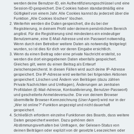
werden deine Benutzer-ID, ein Authentifizierungsschlüssel und eine
Session-ID gespeichert. Die Cookies haben standardmäßig eine
Gültigkeit von einem Jahr. Alle Cookies kannst du jederzeit über die
Funktion „Alle Cookies löschen“ löschen.
Weiterhin werden die Daten gespeichert, die du bei der
Registrierung, in deinem Profil oder deinem persönlichem Bereich
angibst. Für die Registrierung sind mindestens ein eindeutiger
Benutzername, eine E-Mail-Adresse und ein Passwort notwendig.
Wenn durch den Betreiber weitere Daten als notwendig festgelegt
wurden, so ist dies für dich vor deren Eingabe ersichtlich.
Wenn du einen Beitrag oder eine private Nachricht erstellst, so
werden die dort eingegebenen Daten ebenfalls gespeichert.
Gleiches gilt, wenn du einen Beitrag als Entwurf
zwischenspeicherst. In diesen Fällen wird auch deine IP-Adresse
gespeichert. Die IP-Adresse wird weiterhin bei folgenden Aktionen
gespeichert: Löschen und Ändern von Beiträgen (dazu zählen
Private Nachrichten und Umfragen), Änderungen an zentralen
Profildaten (E-Mail-Adresse, Kontoaktivierung, Benutzer-Passwort)
und gescheiterte Anmeldeversuche. Die von deinem Browser
übermittelte Browser-Kennzeichnung (User Agent) wird nur in der
„Wer ist online?“-Funktion angezeigt und nicht dauerhaft
gespeichert.
Schließlich erfordern einzelne Funktionen des Boards, dass weitere
Daten gespeichert werden. Dazu gehören dein
Abstimmungsverhalten bei Umfragen, der Gelesen-Status von
deinen Beiträgen oder explizit von dir gesetzte Lesezeichen oder