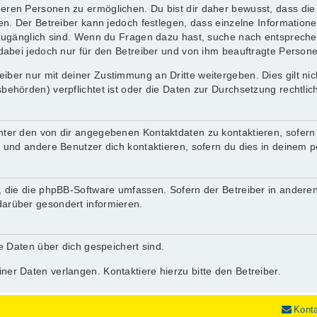
ren Personen zu ermöglichen. Du bist dir daher bewusst, dass die D
nen. Der Betreiber kann jedoch festlegen, dass einzelne Informatione
.) zugänglich sind. Wenn du Fragen dazu hast, suche nach entsprec
 dabei jedoch nur für den Betreiber und von ihm beauftragte Person
iber nur mit deiner Zustimmung an Dritte weitergeben. Dies gilt ni
behörden) verpflichtet ist oder die Daten zur Durchsetzung rechtlich
nter den von dir angegebenen Kontaktdaten zu kontaktieren, sofern 
r und andere Benutzer dich kontaktieren, sofern du dies in deinem p
n, die die phpBB-Software umfassen. Sofern der Betreiber in andere
darüber gesondert informieren.
he Daten über dich gespeichert sind.
ner Daten verlangen. Kontaktiere hierzu bitte den Betreiber.
Kont