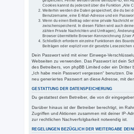
gespeichert. Ferner werden deine Benutzer-ID, ein Au
Cookies kannst du jederzeit über die Funktion „Alle 
Weiterhin werden die Daten gespeichert, die du bei d
Benutzername, eine E-Mail-Adresse und ein Passwort n
Wenn du einen Beitrag oder eine private Nachricht er
zwischenspeicherst. In diesen Fällen wird auch dein
zählen Private Nachrichten und Umfragen), Änderung
Browser übermittelte Browser-Kennzeichnung (User Age
Schließlich erfordern einzelne Funktionen des Boar
Beiträgen oder explizit von dir gesetzte Lesezeichen
Dein Passwort wird mit einer Einwege-Verschlüsselun
Webseiten zu verwenden. Das Passwort ist dein Sch
des Betreibers, von phpBB Limited oder ein Dritter
„Ich habe mein Passwort vergessen“ benutzen. Die
neu generiertes Passwort an diese Adresse, mit de
GESTATTUNG DER DATENSPEICHERUNG
Du gestattest dem Betreiber, die von dir eingegeb
Darüber hinaus ist der Betreiber berechtigt, im R
Zugriffen und Aktionen zusammen mit deiner IP-Ad
zur rechtlichen Nachverfolgbarkeit notwendig ist.
REGELUNGEN BEZÜGLICH DER WEITERGABE DEIN