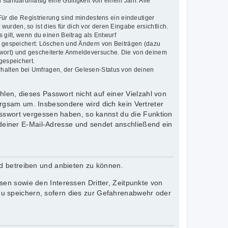
 standardmäßig eine Gültigkeit von einem Jahr. Alle
Für die Registrierung sind mindestens ein eindeutiger
rden, so ist dies für dich vor deren Eingabe ersichtlich.
 gilt, wenn du einen Beitrag als Entwurf
en gespeichert: Löschen und Ändern von Beiträgen (dazu
swort) und gescheiterte Anmeldeversuche. Die von deinem
gespeichert.
rhalten bei Umfragen, der Gelesen-Status von deinen
len, dieses Passwort nicht auf einer Vielzahl von
rgsam um. Insbesondere wird dich kein Vertreter
asswort vergessen haben, so kannst du die Funktion
einer E-Mail-Adresse und sendet anschließend ein
rd betreiben und anbieten zu können.
en sowie den Interessen Dritter, Zeitpunkte von
u speichern, sofern dies zur Gefahrenabwehr oder