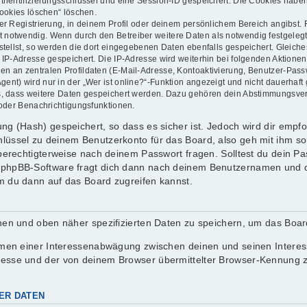
thentifizierungsschlüssel und eine Session-ID gespeichert. Die Cookies haben
Cookies löschen“ löschen.
er Registrierung, in deinem Profil oder deinem persönlichem Bereich angibst. 
otwendig. Wenn durch den Betreiber weitere Daten als notwendig festgelegt wu
stellst, so werden die dort eingegebenen Daten ebenfalls gespeichert. Gleiches
e IP-Adresse gespeichert. Die IP-Adresse wird weiterhin bei folgenden Aktion
en an zentralen Profildaten (E-Mail-Adresse, Kontoaktivierung, Benutzer-Pas
nt) wird nur in der „Wer ist online?“-Funktion angezeigt und nicht dauerhaft 
ds, dass weitere Daten gespeichert werden. Dazu gehören dein Abstimmungsve
 oder Benachrichtigungsfunktionen.
g (Hash) gespeichert, so dass es sicher ist. Jedoch wird dir empfoh
lüssel zu deinem Benutzerkonto für das Board, also geh mit ihm so
 berechtigterweise nach deinem Passwort fragen. Solltest du dein P
 phpBB-Software fragt dich dann nach deinem Benutzernamen und d
m du dann auf das Board zugreifen kannst.
enen und oben näher spezifizierten Daten zu speichern, um das Boa
ahmen einer Interessenabwägung zwischen deinen und seinen Interess
resse und der von deinem Browser übermittelter Browser-Kennung z
ER DATEN