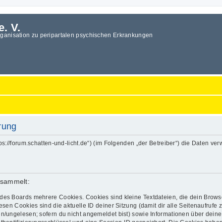
e. V.
rganisation zu peripartalen psychischen Erkrankungen
ärung
„https://forum.schatten-und-licht.de“) (im Folgenden „der Betreiber“) die Date
esammelt:
des Boards mehrere Cookies. Cookies sind kleine Textdateien, die dein Brows
esen Cookies sind die aktuelle ID deiner Sitzung (damit dir alle Seitenaufrufe
en/ungelesen; sofern du nicht angemeldet bist) sowie Informationen über dein