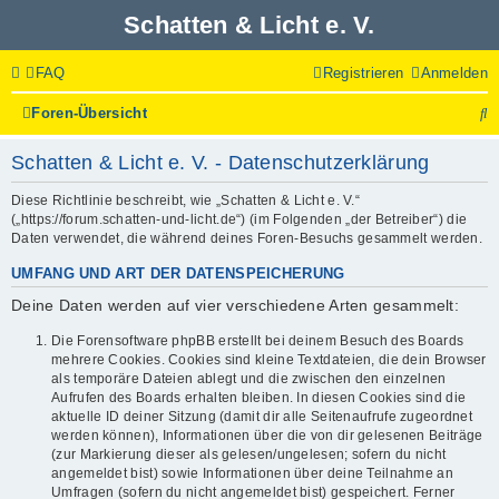
Schatten & Licht e. V.
FAQ
Registrieren
Anmelden
S
Foren-Übersicht
u
c
Schatten & Licht e. V. - Datenschutzerklärung
h
e
Diese Richtlinie beschreibt, wie „Schatten & Licht e. V.“
(„https://forum.schatten-und-licht.de“) (im Folgenden „der Betreiber“) die
Daten verwendet, die während deines Foren-Besuchs gesammelt werden.
UMFANG UND ART DER DATENSPEICHERUNG
Deine Daten werden auf vier verschiedene Arten gesammelt:
Die Forensoftware phpBB erstellt bei deinem Besuch des Boards
mehrere Cookies. Cookies sind kleine Textdateien, die dein Browser
als temporäre Dateien ablegt und die zwischen den einzelnen
Aufrufen des Boards erhalten bleiben. In diesen Cookies sind die
aktuelle ID deiner Sitzung (damit dir alle Seitenaufrufe zugeordnet
werden können), Informationen über die von dir gelesenen Beiträge
(zur Markierung dieser als gelesen/ungelesen; sofern du nicht
angemeldet bist) sowie Informationen über deine Teilnahme an
Umfragen (sofern du nicht angemeldet bist) gespeichert. Ferner