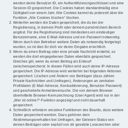
werden deine Benutzer-ID, ein Authentifizierungsschlüssel und eine
Session-ID gespeichert. Die Cookies haben standardmäßig eine
Gültigkeit von einem Jahr. Alle Cookies kannst du jederzeit über die
Funktion „Alle Cookies löschen“ löschen.
Weiterhin werden die Daten gespeichert, die du bei der
Registrierung, in deinem Profil oder deinem persönlichem Bereich
angibst. Für die Registrierung sind mindestens ein eindeutiger
Benutzername, eine E-Mail-Adresse und ein Passwort notwendig.
Wenn durch den Betreiber weitere Daten als notwendig festgelegt
wurden, so ist dies für dich vor deren Eingabe ersichtlich.
Wenn du einen Beitrag oder eine private Nachricht erstellst, so
werden die dort eingegebenen Daten ebenfalls gespeichert.
Gleiches gilt, wenn du einen Beitrag als Entwurf
zwischenspeicherst. In diesen Fällen wird auch deine IP-Adresse
gespeichert. Die IP-Adresse wird weiterhin bei folgenden Aktionen
gespeichert: Löschen und Ändern von Beiträgen (dazu zählen
Private Nachrichten und Umfragen), Änderungen an zentralen
Profildaten (E-Mail-Adresse, Kontoaktivierung, Benutzer-Passwort)
und gescheiterte Anmeldeversuche. Die von deinem Browser
übermittelte Browser-Kennzeichnung (User Agent) wird nur in der
„Wer ist online?“-Funktion angezeigt und nicht dauerhaft
gespeichert.
Schließlich erfordern einzelne Funktionen des Boards, dass weitere
Daten gespeichert werden. Dazu gehören dein
Abstimmungsverhalten bei Umfragen, der Gelesen-Status von
deinen Beiträgen oder explizit von dir gesetzte Lesezeichen oder