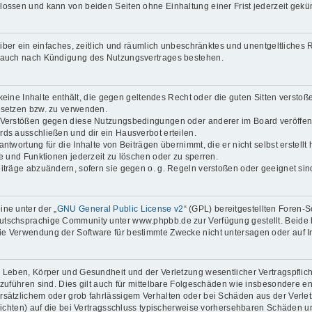
lossen und kann von beiden Seiten ohne Einhaltung einer Frist jederzeit gekü
reiber ein einfaches, zeitlich und räumlich unbeschränktes und unentgeltliche
t auch nach Kündigung des Nutzungsvertrages bestehen.
 keine Inhalte enthält, die gegen geltendes Recht oder die guten Sitten verstoß
 setzen bzw. zu verwenden.
i Verstößen gegen diese Nutzungsbedingungen oder anderer im Board veröffen
ds ausschließen und dir ein Hausverbot erteilen.
ntwortung für die Inhalte von Beiträgen übernimmt, die er nicht selbst erstell
ge und Funktionen jederzeit zu löschen oder zu sperren.
eiträge abzuändern, sofern sie gegen o. g. Regeln verstoßen oder geeignet si
ne unter der „
GNU General Public License v2
“ (GPL) bereitgestellten Foren
tschsprachige Community unter www.phpbb.de zur Verfügung gestellt. Beide ha
ie Verwendung der Software für bestimmte Zwecke nicht untersagen oder auf I
 Leben, Körper und Gesundheit und der Verletzung wesentlicher Vertragspflichte
ckzuführen sind. Dies gilt auch für mittelbare Folgeschäden wie insbesondere
orsätzlichem oder grob fahrlässigem Verhalten oder bei Schäden aus der Verl
flichten) auf die bei Vertragsschluss typischerweise vorhersehbaren Schäden 