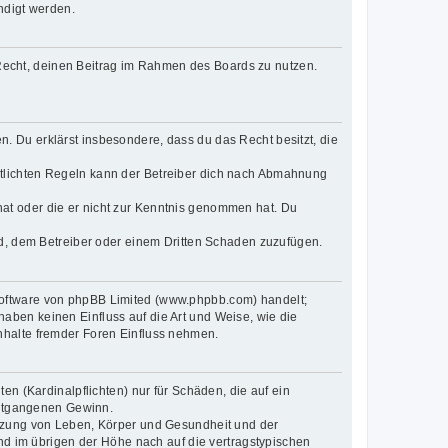
ndigt werden.
s Recht, deinen Beitrag im Rahmen des Boards zu nutzen.
en. Du erklärst insbesondere, dass du das Recht besitzt, die
tlichten Regeln kann der Betreiber dich nach Abmahnung
t hat oder die er nicht zur Kenntnis genommen hat. Du
nd, dem Betreiber oder einem Dritten Schaden zuzufügen.
-Software von phpBB Limited (www.phpbb.com) handelt;
ben keinen Einfluss auf die Art und Weise, wie die
nhalte fremder Foren Einfluss nehmen.
n (Kardinalpflichten) nur für Schäden, die auf ein
 entgangenen Gewinn.
etzung von Leben, Körper und Gesundheit und der
und im übrigen der Höhe nach auf die vertragstypischen