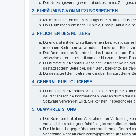
Der Nutzungsvertrag wird auf unbestimmte Zeit gesch
2. EINRÄUMUNG VON NUTZUNGSRECHTEN
Mit dem Erstellen eines Beitrags erteilst du dem Bet
Das Nutzungsrecht nach Punkt 2, Unterpunkt a bleib
3. PFLICHTEN DES NUTZERS
Du erklärst mit der Erstellung eines Beitrags, dass er
in deinen Beiträgen verwendeten Links und Bilder zu
Der Betreiber des Boards übt das Hausrecht aus. Be
zeitweise oder dauerhaft von der Nutzung dieses Boar
Du nimmst zur Kenntnis, dass der Betreiber keine Vera
gestattest dem Betreiber, dein Benutzerkonto, Beiträ
Du gestattest dem Betreiber darüber hinaus, deine B
4. GENERAL PUBLIC LICENSE
Du nimmst zur Kenntnis, dass es sich bei phpBB um ei
deutschsprachige Informationen werden durch die deu
Software verwendet wird. Sie können insbesondere d
5. GEWÄHRLEISTUNG
Der Betreiber haftet mit Ausnahme der Verletzung von
vorsätzliches oder grob fahrlässiges Verhalten zurü
Die Haftung ist gegenüber Verbrauchern außer bei v
Verletzung wesentlicher Vertragspflichten (Kardinalp