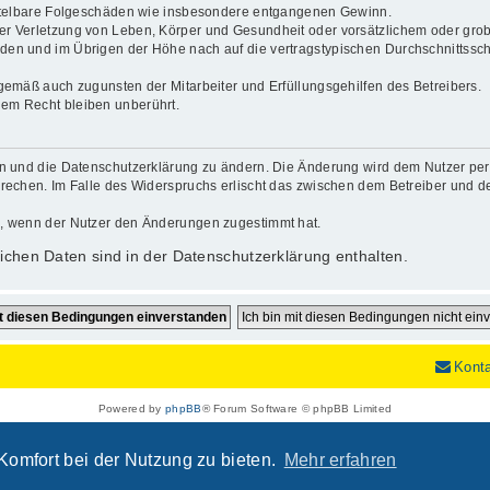
mittelbare Folgeschäden wie insbesondere entgangenen Gewinn.
r Verletzung von Leben, Körper und Gesundheit oder vorsätzlichem oder grob 
en und im Übrigen der Höhe nach auf die vertragstypischen Durchschnittsschä
gemäß auch zugunsten der Mitarbeiter und Erfüllungsgehilfen des Betreibers.
em Recht bleiben unberührt.
n und die Datenschutzerklärung zu ändern. Die Änderung wird dem Nutzer per E
rechen. Im Falle des Widerspruchs erlischt das zwischen dem Betreiber und de
h, wenn der Nutzer den Änderungen zugestimmt hat.
chen Daten sind in der Datenschutzerklärung enthalten.
Kont
Powered by
phpBB
® Forum Software © phpBB Limited
Deutsche Übersetzung durch
phpBB.de
Datenschutz
|
Nutzungsbedingungen
Komfort bei der Nutzung zu bieten.
Mehr erfahren