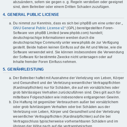
abzuändern, sofern sie gegen o. g. Regeln verstoßen oder geeignet
sind, dem Betreiber oder einem Dritten Schaden zuzufügen.
4. GENERAL PUBLIC LICENSE
Du nimmst zur Kenntnis, dass es sich bei phpBB um eine unter der „
GNU General Public License v2
“ (GPL) bereitgestellten Foren-
Software von phpBB Limited (www.phpbb.com) handelt;
deutschsprachige Informationen werden durch die
deutschsprachige Community unter www.phpbb.de zur Verfügung
gestellt. Beide haben keinen Einfluss auf die Art und Weise, wie die
Software verwendet wird. Sie können insbesondere die Verwendung
der Software für bestimmte Zwecke nicht untersagen oder auf
Inhalte fremder Foren Einfluss nehmen.
5. GEWÄHRLEISTUNG
Der Betreiber haftet mit Ausnahme der Verletzung von Leben, Körper
und Gesundheit und der Verletzung wesentlicher Vertragspflichten
(Kardinalpflichten) nur für Schäden, die auf ein vorsätzliches oder
grob fahrlässiges Verhalten zurückzuführen sind. Dies gilt auch für
mittelbare Folgeschäden wie insbesondere entgangenen Gewinn.
Die Haftung ist gegenüber Verbrauchern außer bei vorsätzlichem
oder grob fahrlässigem Verhalten oder bei Schäden aus der
Verletzung von Leben, Körper und Gesundheit und der Verletzung
wesentlicher Vertragspflichten (Kardinalpflichten) auf die bei
Vertragsschluss typischerweise vorhersehbaren Schäden und im
übrigen der Höhe nach auf die vertragstypischen