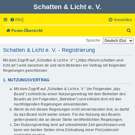
Schatten & Licht e. V.
FAQ
Anmelden
S
Foren-Übersicht
u
Sprache:
c
h
Schatten & Licht e. V. - Registrierung
e
Mit dem Zugriff auf „Schatten & Licht e. V.“ („https://forum.schatten-und-
licht.de“) wird zwischen dir und dem Betreiber ein Vertrag mit folgenden
Regelungen geschlossen:
1. NUTZUNGSVERTRAG
Mit dem Zugriff auf „Schatten & Licht e. V.“ (im Folgenden „das
Board“) schließt du einen Nutzungsvertrag mit dem Betreiber des
Boards ab (im Folgenden „Betreiber“) und erklärst dich mit den
nachfolgenden Regelungen einverstanden.
Wenn du mit diesen Regelungen nicht einverstanden bist, so darfst
du das Board nicht weiter nutzen. Für die Nutzung des Boards
gelten jeweils die an dieser Stelle veröffentlichten Regelungen.
Der Nutzungsvertrag wird auf unbestimmte Zeit geschlossen und
kann von beiden Seiten ohne Einhaltung einer Frist jederzeit