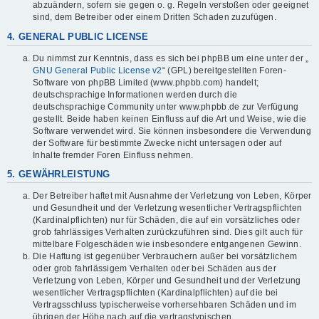
abzuändern, sofern sie gegen o. g. Regeln verstoßen oder geeignet
sind, dem Betreiber oder einem Dritten Schaden zuzufügen.
4. GENERAL PUBLIC LICENSE
Du nimmst zur Kenntnis, dass es sich bei phpBB um eine unter der „
GNU General Public License v2
“ (GPL) bereitgestellten Foren-
Software von phpBB Limited (www.phpbb.com) handelt;
deutschsprachige Informationen werden durch die
deutschsprachige Community unter www.phpbb.de zur Verfügung
gestellt. Beide haben keinen Einfluss auf die Art und Weise, wie die
Software verwendet wird. Sie können insbesondere die Verwendung
der Software für bestimmte Zwecke nicht untersagen oder auf
Inhalte fremder Foren Einfluss nehmen.
5. GEWÄHRLEISTUNG
Der Betreiber haftet mit Ausnahme der Verletzung von Leben, Körper
und Gesundheit und der Verletzung wesentlicher Vertragspflichten
(Kardinalpflichten) nur für Schäden, die auf ein vorsätzliches oder
grob fahrlässiges Verhalten zurückzuführen sind. Dies gilt auch für
mittelbare Folgeschäden wie insbesondere entgangenen Gewinn.
Die Haftung ist gegenüber Verbrauchern außer bei vorsätzlichem
oder grob fahrlässigem Verhalten oder bei Schäden aus der
Verletzung von Leben, Körper und Gesundheit und der Verletzung
wesentlicher Vertragspflichten (Kardinalpflichten) auf die bei
Vertragsschluss typischerweise vorhersehbaren Schäden und im
übrigen der Höhe nach auf die vertragstypischen