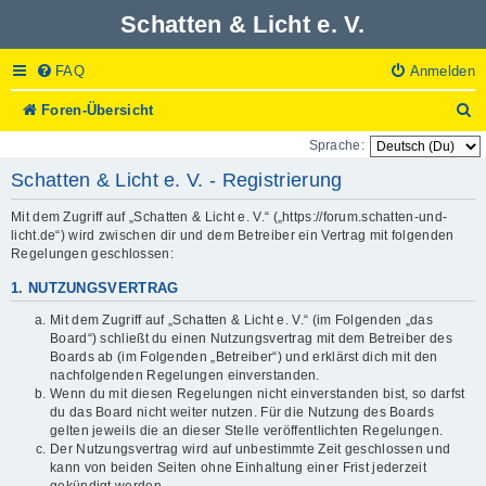
Schatten & Licht e. V.
FAQ
Anmelden
S
Foren-Übersicht
u
Sprache:
c
h
Schatten & Licht e. V. - Registrierung
e
Mit dem Zugriff auf „Schatten & Licht e. V.“ („https://forum.schatten-und-
licht.de“) wird zwischen dir und dem Betreiber ein Vertrag mit folgenden
Regelungen geschlossen:
1. NUTZUNGSVERTRAG
Mit dem Zugriff auf „Schatten & Licht e. V.“ (im Folgenden „das
Board“) schließt du einen Nutzungsvertrag mit dem Betreiber des
Boards ab (im Folgenden „Betreiber“) und erklärst dich mit den
nachfolgenden Regelungen einverstanden.
Wenn du mit diesen Regelungen nicht einverstanden bist, so darfst
du das Board nicht weiter nutzen. Für die Nutzung des Boards
gelten jeweils die an dieser Stelle veröffentlichten Regelungen.
Der Nutzungsvertrag wird auf unbestimmte Zeit geschlossen und
kann von beiden Seiten ohne Einhaltung einer Frist jederzeit