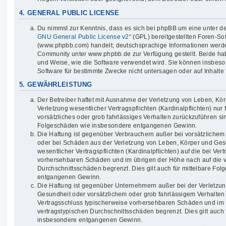
4. GENERAL PUBLIC LICENSE
Du nimmst zur Kenntnis, dass es sich bei phpBB um eine unter de
GNU General Public License v2
“ (GPL) bereitgestellten Foren-S
(www.phpbb.com) handelt; deutschsprachige Informationen werd
Community unter www.phpbb.de zur Verfügung gestellt. Beide habe
und Weise, wie die Software verwendet wird. Sie können insbes
Software für bestimmte Zwecke nicht untersagen oder auf Inhalte
5. GEWÄHRLEISTUNG
Der Betreiber haftet mit Ausnahme der Verletzung von Leben, Kö
Verletzung wesentlicher Vertragspflichten (Kardinalpflichten) nur 
vorsätzliches oder grob fahrlässiges Verhalten zurückzuführen sind
Folgeschäden wie insbesondere entgangenen Gewinn.
Die Haftung ist gegenüber Verbrauchern außer bei vorsätzlichem
oder bei Schäden aus der Verletzung von Leben, Körper und Ges
wesentlicher Vertragspflichten (Kardinalpflichten) auf die bei Ver
vorhersehbaren Schäden und im übrigen der Höhe nach auf die v
Durchschnittsschäden begrenzt. Dies gilt auch für mittelbare Fo
entgangenen Gewinn.
Die Haftung ist gegenüber Unternehmern außer bei der Verletzu
Gesundheit oder vorsätzlichem oder grob fahrlässigem Verhalten 
Vertragsschluss typischerweise vorhersehbaren Schäden und im 
vertragstypischen Durchschnittsschäden begrenzt. Dies gilt auch 
insbesondere entgangenen Gewinn.