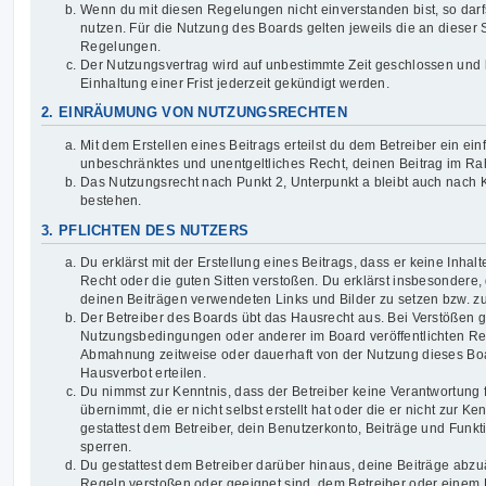
Wenn du mit diesen Regelungen nicht einverstanden bist, so darfs
nutzen. Für die Nutzung des Boards gelten jeweils die an dieser S
Regelungen.
Der Nutzungsvertrag wird auf unbestimmte Zeit geschlossen und
Einhaltung einer Frist jederzeit gekündigt werden.
2. EINRÄUMUNG VON NUTZUNGSRECHTEN
Mit dem Erstellen eines Beitrags erteilst du dem Betreiber ein ein
unbeschränktes und unentgeltliches Recht, deinen Beitrag im R
Das Nutzungsrecht nach Punkt 2, Unterpunkt a bleibt auch nach
bestehen.
3. PFLICHTEN DES NUTZERS
Du erklärst mit der Erstellung eines Beitrags, dass er keine Inhal
Recht oder die guten Sitten verstoßen. Du erklärst insbesondere, 
deinen Beiträgen verwendeten Links und Bilder zu setzen bzw. z
Der Betreiber des Boards übt das Hausrecht aus. Bei Verstößen 
Nutzungsbedingungen oder anderer im Board veröffentlichten Re
Abmahnung zeitweise oder dauerhaft von der Nutzung dieses Boa
Hausverbot erteilen.
Du nimmst zur Kenntnis, dass der Betreiber keine Verantwortung f
übernimmt, die er nicht selbst erstellt hat oder die er nicht zur 
gestattest dem Betreiber, dein Benutzerkonto, Beiträge und Funkt
sperren.
Du gestattest dem Betreiber darüber hinaus, deine Beiträge abzuä
Regeln verstoßen oder geeignet sind, dem Betreiber oder einem 