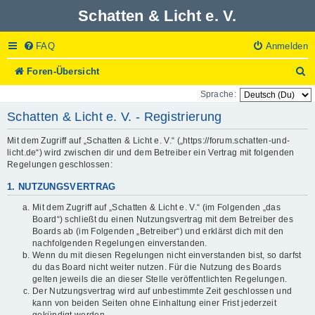
Schatten & Licht e. V.
FAQ
Anmelden
S
Foren-Übersicht
u
Sprache:
c
h
Schatten & Licht e. V. - Registrierung
e
Mit dem Zugriff auf „Schatten & Licht e. V.“ („https://forum.schatten-und-
licht.de“) wird zwischen dir und dem Betreiber ein Vertrag mit folgenden
Regelungen geschlossen:
1. NUTZUNGSVERTRAG
Mit dem Zugriff auf „Schatten & Licht e. V.“ (im Folgenden „das
Board“) schließt du einen Nutzungsvertrag mit dem Betreiber des
Boards ab (im Folgenden „Betreiber“) und erklärst dich mit den
nachfolgenden Regelungen einverstanden.
Wenn du mit diesen Regelungen nicht einverstanden bist, so darfst
du das Board nicht weiter nutzen. Für die Nutzung des Boards
gelten jeweils die an dieser Stelle veröffentlichten Regelungen.
Der Nutzungsvertrag wird auf unbestimmte Zeit geschlossen und
kann von beiden Seiten ohne Einhaltung einer Frist jederzeit