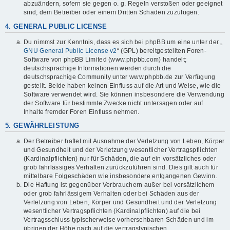
abzuändern, sofern sie gegen o. g. Regeln verstoßen oder geeignet
sind, dem Betreiber oder einem Dritten Schaden zuzufügen.
4. GENERAL PUBLIC LICENSE
Du nimmst zur Kenntnis, dass es sich bei phpBB um eine unter der „
GNU General Public License v2
“ (GPL) bereitgestellten Foren-
Software von phpBB Limited (www.phpbb.com) handelt;
deutschsprachige Informationen werden durch die
deutschsprachige Community unter www.phpbb.de zur Verfügung
gestellt. Beide haben keinen Einfluss auf die Art und Weise, wie die
Software verwendet wird. Sie können insbesondere die Verwendung
der Software für bestimmte Zwecke nicht untersagen oder auf
Inhalte fremder Foren Einfluss nehmen.
5. GEWÄHRLEISTUNG
Der Betreiber haftet mit Ausnahme der Verletzung von Leben, Körper
und Gesundheit und der Verletzung wesentlicher Vertragspflichten
(Kardinalpflichten) nur für Schäden, die auf ein vorsätzliches oder
grob fahrlässiges Verhalten zurückzuführen sind. Dies gilt auch für
mittelbare Folgeschäden wie insbesondere entgangenen Gewinn.
Die Haftung ist gegenüber Verbrauchern außer bei vorsätzlichem
oder grob fahrlässigem Verhalten oder bei Schäden aus der
Verletzung von Leben, Körper und Gesundheit und der Verletzung
wesentlicher Vertragspflichten (Kardinalpflichten) auf die bei
Vertragsschluss typischerweise vorhersehbaren Schäden und im
übrigen der Höhe nach auf die vertragstypischen