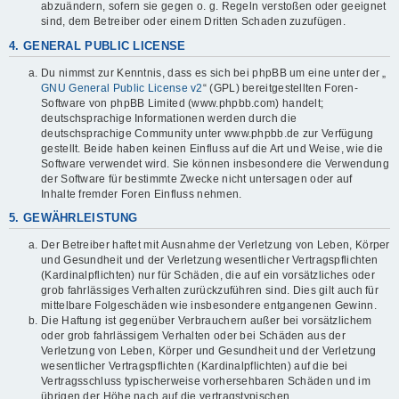
abzuändern, sofern sie gegen o. g. Regeln verstoßen oder geeignet
sind, dem Betreiber oder einem Dritten Schaden zuzufügen.
4. GENERAL PUBLIC LICENSE
Du nimmst zur Kenntnis, dass es sich bei phpBB um eine unter der „
GNU General Public License v2
“ (GPL) bereitgestellten Foren-
Software von phpBB Limited (www.phpbb.com) handelt;
deutschsprachige Informationen werden durch die
deutschsprachige Community unter www.phpbb.de zur Verfügung
gestellt. Beide haben keinen Einfluss auf die Art und Weise, wie die
Software verwendet wird. Sie können insbesondere die Verwendung
der Software für bestimmte Zwecke nicht untersagen oder auf
Inhalte fremder Foren Einfluss nehmen.
5. GEWÄHRLEISTUNG
Der Betreiber haftet mit Ausnahme der Verletzung von Leben, Körper
und Gesundheit und der Verletzung wesentlicher Vertragspflichten
(Kardinalpflichten) nur für Schäden, die auf ein vorsätzliches oder
grob fahrlässiges Verhalten zurückzuführen sind. Dies gilt auch für
mittelbare Folgeschäden wie insbesondere entgangenen Gewinn.
Die Haftung ist gegenüber Verbrauchern außer bei vorsätzlichem
oder grob fahrlässigem Verhalten oder bei Schäden aus der
Verletzung von Leben, Körper und Gesundheit und der Verletzung
wesentlicher Vertragspflichten (Kardinalpflichten) auf die bei
Vertragsschluss typischerweise vorhersehbaren Schäden und im
übrigen der Höhe nach auf die vertragstypischen