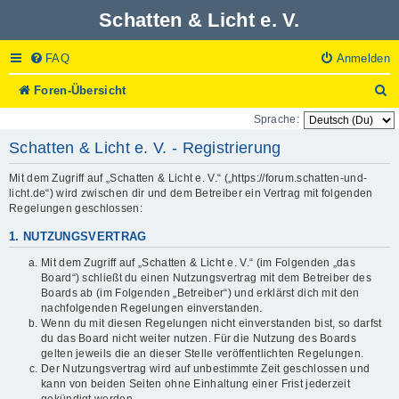
Schatten & Licht e. V.
FAQ
Anmelden
S
Foren-Übersicht
u
Sprache:
c
h
Schatten & Licht e. V. - Registrierung
e
Mit dem Zugriff auf „Schatten & Licht e. V.“ („https://forum.schatten-und-
licht.de“) wird zwischen dir und dem Betreiber ein Vertrag mit folgenden
Regelungen geschlossen:
1. NUTZUNGSVERTRAG
Mit dem Zugriff auf „Schatten & Licht e. V.“ (im Folgenden „das
Board“) schließt du einen Nutzungsvertrag mit dem Betreiber des
Boards ab (im Folgenden „Betreiber“) und erklärst dich mit den
nachfolgenden Regelungen einverstanden.
Wenn du mit diesen Regelungen nicht einverstanden bist, so darfst
du das Board nicht weiter nutzen. Für die Nutzung des Boards
gelten jeweils die an dieser Stelle veröffentlichten Regelungen.
Der Nutzungsvertrag wird auf unbestimmte Zeit geschlossen und
kann von beiden Seiten ohne Einhaltung einer Frist jederzeit